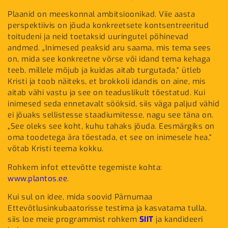
Plaanid on meeskonnal ambitsioonikad. Viie aasta
perspektiivis on jõuda konkreetsete kontsentreeritud
toitudeni ja neid toetaksid uuringutel põhinevad
andmed. „Inimesed peaksid aru saama, mis tema sees
on, mida see konkreetne võrse või idand tema kehaga
teeb, millele mõjub ja kuidas aitab turgutada,“ ütleb
Kristi ja toob näiteks, et brokkoli idandis on aine, mis
aitab vähi vastu ja see on teaduslikult tõestatud. Kui
inimesed seda ennetavalt sööksid, siis väga paljud vähid
ei jõuaks sellistesse staadiumitesse, nagu see täna on.
„See oleks see koht, kuhu tahaks jõuda. Eesmärgiks on
oma toodetega ära tõestada, et see on inimesele hea,“
võtab Kristi teema kokku.
Rohkem infot ettevõtte tegemiste kohta:
www.plantos.ee
.
Kui sul on idee, mida soovid Pärnumaa
Ettevõtlusinkubaatorisse testima ja kasvatama tulla,
siis loe meie programmist rohkem
SIIT
ja kandideeri