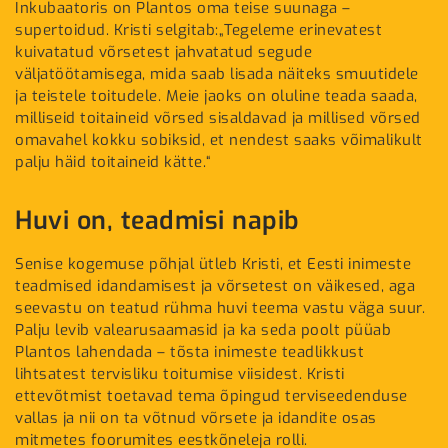
Inkubaatoris on Plantos oma teise suunaga –
supertoidud. Kristi selgitab:„Tegeleme erinevatest
kuivatatud võrsetest jahvatatud segude
väljatöötamisega, mida saab lisada näiteks smuutidele
ja teistele toitudele. Meie jaoks on oluline teada saada,
milliseid toitaineid võrsed sisaldavad ja millised võrsed
omavahel kokku sobiksid, et nendest saaks võimalikult
palju häid toitaineid kätte.“
Huvi on, teadmisi napib
Senise kogemuse põhjal ütleb Kristi, et Eesti inimeste
teadmised idandamisest ja võrsetest on väikesed, aga
seevastu on teatud rühma huvi teema vastu väga suur.
Palju levib valearusaamasid ja ka seda poolt püüab
Plantos lahendada – tõsta inimeste teadlikkust
lihtsatest tervisliku toitumise viisidest. Kristi
ettevõtmist toetavad tema õpingud terviseedenduse
vallas ja nii on ta võtnud võrsete ja idandite osas
mitmetes foorumites eestkõneleja rolli.