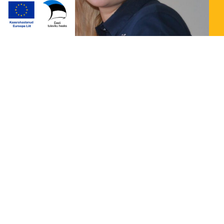
Infinder
Infinder – uudne lahendus, mis viib kokku
praktikandi ja tööandja. Ettevõtted eri
valdkondadest otsivad abikäsi ja hakkajaid noori,
keda omale uueks töötajaks
Loe rohkem