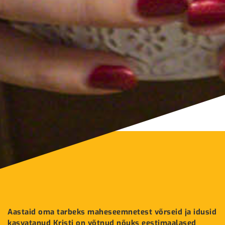
Aastaid oma tarbeks maheseemnetest võrseid ja idusid
kasvatanud Kristi on võtnud nõuks eestimaalased