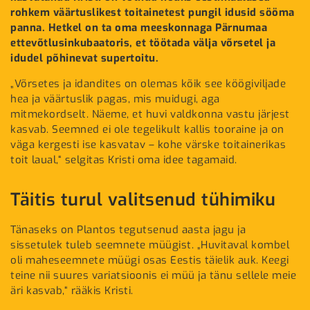
rohkem väärtuslikest toitainetest pungil idusid sööma
panna. Hetkel on ta oma meeskonnaga Pärnumaa
ettevõtlusinkubaatoris, et töötada välja võrsetel ja
idudel põhinevat supertoitu.
„Võrsetes ja idandites on olemas kõik see köögiviljade
hea ja väärtuslik pagas, mis muidugi, aga
mitmekordselt. Näeme, et huvi valdkonna vastu järjest
kasvab. Seemned ei ole tegelikult kallis tooraine ja on
väga kergesti ise kasvatav – kohe värske toitainerikas
toit laual,“ selgitas Kristi oma idee tagamaid.
Täitis turul valitsenud tühimiku
Tänaseks on Plantos tegutsenud aasta jagu ja
sissetulek tuleb seemnete müügist. „Huvitaval kombel
oli maheseemnete müügi osas Eestis täielik auk. Keegi
teine nii suures variatsioonis ei müü ja tänu sellele meie
äri kasvab,“ rääkis Kristi.