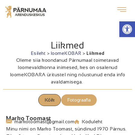
Op
Liikmed
Esileht
>
loomeKOBAR
>
Liikmed
Oleme siia koondanud Pärnumaal toimetavad
loomevaldkonna inimesed, kes on osalenud
loomeKOBARA üritustel ning nõustunud enda info
avaldamisega.
Kõik
Fotograafia
Marko Toomast
markotoomast@gmail.com
Koduleht
Minu nimi on Marko Toomast, sündinud 1970 Pärnus.