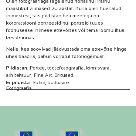
Olen fotograafiaga tegelenud kohalikul Pärnu
maastikul viimased 20 aastat. Kuna olen huvitatud
inimestest, siis pildistan hea meelega nii
korpratsiooni portreesid kui portreid tuues
fookusesse inimese ettevõttes või tema loomulikus
keskkonnas.
Neile, kes soovivad jäädvustada oma ettevõtte hinge
ühes kaadris, pakun võrratut fotokogemust.
Pildistan
: Portee, tootefotograafia, kinnisvara,
arhitektuur, Fine Art, üritused.
Ei pildista
: Pulmi, buduaare.
Fotograafia