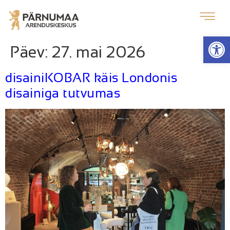
Op
Päev:
27. mai 2026
disainiKOBAR käis Londonis
disainiga tutvumas