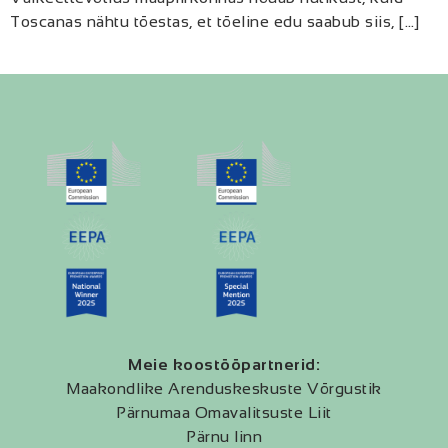
Toscanas nähtu tõestas, et tõeline edu saabub siis, […]
Meie koostööpartnerid:
Maakondlike Arenduskeskuste Võrgustik
Pärnumaa Omavalitsuste Liit
Pärnu linn