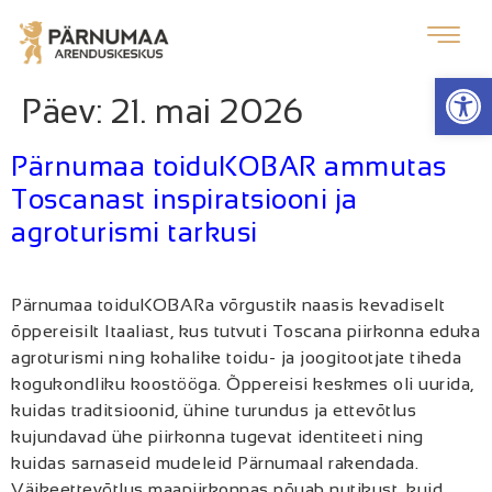
Op
Päev:
21. mai 2026
Pärnumaa toiduKOBAR ammutas
Toscanast inspiratsiooni ja
agroturismi tarkusi
Pärnumaa toiduKOBARa võrgustik naasis kevadiselt
õppereisilt Itaaliast, kus tutvuti Toscana piirkonna eduka
agroturismi ning kohalike toidu- ja joogitootjate tiheda
kogukondliku koostööga. Õppereisi keskmes oli uurida,
kuidas traditsioonid, ühine turundus ja ettevõtlus
kujundavad ühe piirkonna tugevat identiteeti ning
kuidas sarnaseid mudeleid Pärnumaal rakendada.
Väikeettevõtlus maapiirkonnas nõuab nutikust, kuid