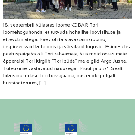
18. septembril külastas loomeKOBAR Tori
loomekogukonda, et tutvuda kohalike loovisikute ja
ettevõtmistega. Päev oli täis avastamisrõõmu,
inspireerivaid kohtumisi ja värvikaid lugusid. Esimeseks
peatuspaigaks oli Tori rahvamaja, kus meid ootas meie
õppereisi Tori kirglik “Tori süda” meie giid Argo Juske.
Tutvusime vastavatud näitusega „Pruut ja pits“. Sealt
liikusime edasi Tori bussijaama, mis ei ole pelgalt
bussiooteruum, […]