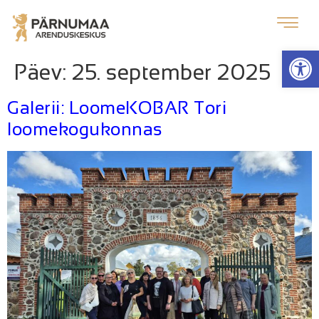
Op
Päev:
25. september 2025
Galerii: LoomeKOBAR Tori
loomekogukonnas