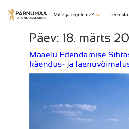
Millega tegeleme?
Teemako
Päev:
18. märts 2
Maaelu Edendamise Sihtas
käendus- ja laenuvõimalu