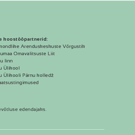
e koostööpartnerid:
kondlike Arenduskeskuste Võrgustik
umaa Omavalitsuste Liit
u linn
u Ülikool
u Ülikooli Pärnu kolledž
aatsustingimused
evõtluse edendajaks.