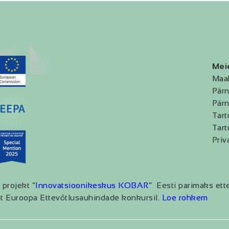
Mei
Maa
Pärn
Pärn
Tart
Tart
Priv
 projekt “
Innovatsioonikeskus KOBAR
” Eesti parimaks ett
t Euroopa Ettevõtlusauhindade konkursil.
Loe rohkem