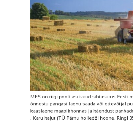
MES on riigi poolt asutatud sihtasutus Eesti m
õnnestu pangast laenu saada või ettevõtjal 
kaaslaene maapiirkonnas ja käendust pankadel
, Karu kajut (TÜ Pärnu kolledži hoone, Ringi 3