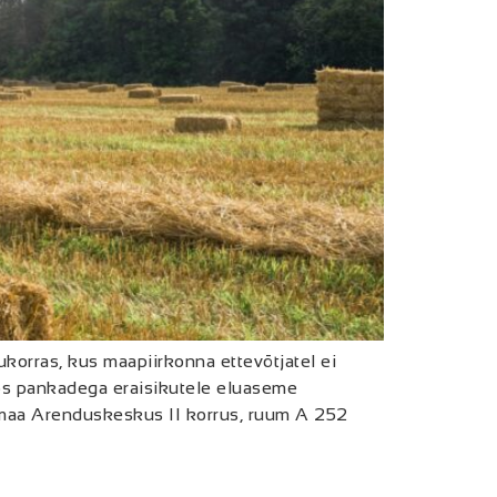
ukorras, kus maapiirkonna ettevõtjatel ei
ös pankadega eraisikutele eluaseme
umaa Arenduskeskus II korrus, ruum A 252