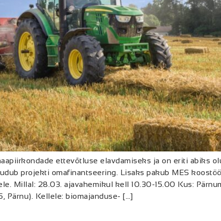
aapiirkondade ettevõtluse elavdamiseks ja on eriti abiks ol
puudub projekti omafinantseering. Lisaks pakub MES koostö
e. Millal: 28.03. ajavahemikul kell 10.30-15.00 Kus: Pärn
5, Pärnu). Kellele: biomajanduse- […]