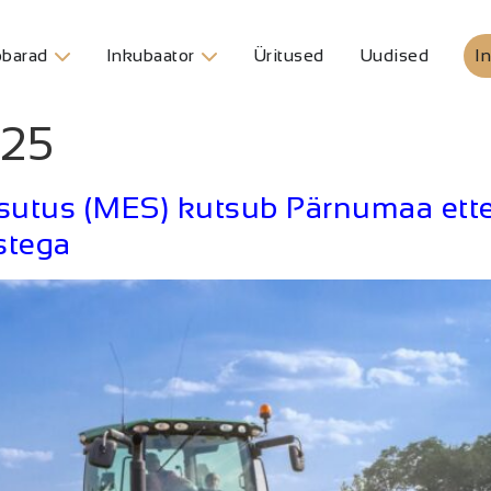
barad
Inkubaator
Üritused
Uudised
In
025
utus (MES) kutsub Pärnumaa ette
stega