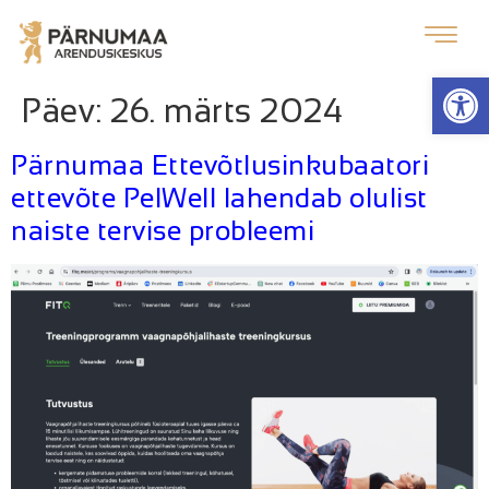
Op
Päev:
26. märts 2024
Pärnumaa Ettevõtlusinkubaatori
ettevõte PelWell lahendab olulist
naiste tervise probleemi