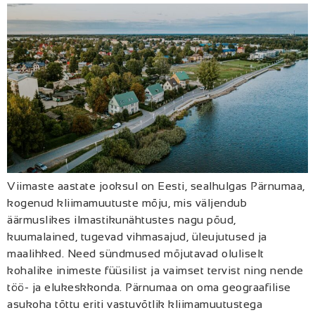
Viimaste aastate jooksul on Eesti, sealhulgas Pärnumaa,
kogenud kliimamuutuste mõju, mis väljendub
äärmuslikes ilmastikunähtustes nagu põud,
kuumalained, tugevad vihmasajud, üleujutused ja
maalihked. Need sündmused mõjutavad oluliselt
kohalike inimeste füüsilist ja vaimset tervist ning nende
töö- ja elukeskkonda. Pärnumaa on oma geograafilise
asukoha tõttu eriti vastuvõtlik kliimamuutustega