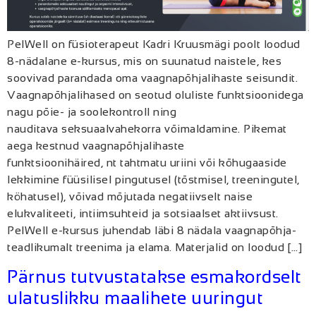
PelWell on füsioterapeut Kadri Kruusmägi poolt loodud
8-nädalane e-kursus, mis on suunatud naistele, kes
soovivad parandada oma vaagnapõhjalihaste seisundit.
Vaagnapõhjalihased on seotud oluliste funktsioonidega
nagu põie- ja soolekontroll ning
nauditava seksuaalvahekorra võimaldamine. Pikemat
aega kestnud vaagnapõhjalihaste
funktsioonihäired, nt tahtmatu uriini või kõhugaaside
lekkimine füüsilisel pingutusel (tõstmisel, treeningutel,
köhatusel), võivad mõjutada negatiivselt naise
elukvaliteeti, intiimsuhteid ja sotsiaalset aktiivsust.
PelWell e-kursus juhendab läbi 8 nädala vaagnapõhja-
teadlikumalt treenima ja elama. Materjalid on loodud […]
Pärnus tutvustatakse esmakordselt
ulatuslikku maalihete uuringut