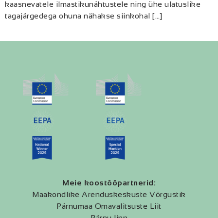
kaasnevatele ilmastikunähtustele ning ühe ulatuslike
tagajärgedega ohuna nähakse siinkohal […]
Meie koostööpartnerid:
Maakondlike Arenduskeskuste Võrgustik
Pärnumaa Omavalitsuste Liit
Pärnu linn