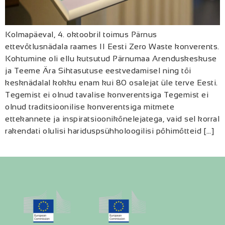
Kolmapäeval, 4. oktoobril toimus Pärnus
ettevõtlusnädala raames II Eesti Zero Waste konverents.
Kohtumine oli ellu kutsutud Pärnumaa Arenduskeskuse
ja Teeme Ära Sihtasutuse eestvedamisel ning tõi
kesknädalal kokku enam kui 80 osalejat üle terve Eesti.
Tegemist ei olnud tavalise konverentsiga Tegemist ei
olnud traditsioonilise konverentsiga mitmete
ettekannete ja inspiratsioonikõnelejatega, vaid sel korral
rakendati olulisi hariduspsühholoogilisi põhimõtteid […]