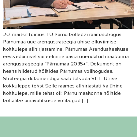
20. märtsil toimus TÜ Pärnu kolledži raamatukogus
Pärnumaa uue arengustrateegia ühise elluviimise
kokkulepe allkirjastamine. Pärnumaa Arenduskeskuse
eestvedamisel sai eelmine aasta uuendatud maakonna
arengustrageegia “Pärnumaa 2035+”. Dokument on
heaks kiidetud kõikides Pärnumaa volikogudes.
Strateegia dokumendiga saab tutvuda SIIT. Ühise
kokkuleppe tekst Selle raames allkirjastati ka ühine
kokkulepe, mille tekst oli: Pärnu maakonna kõikide
kohalike omavalitsuste volikogud […]