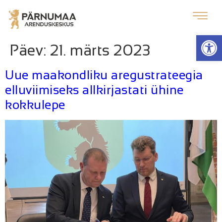
Op
Päev:
21. märts 2023
Uue maakondliku aregustrateegia
elluviimiseks allkirjastati ühine
kokkulepe