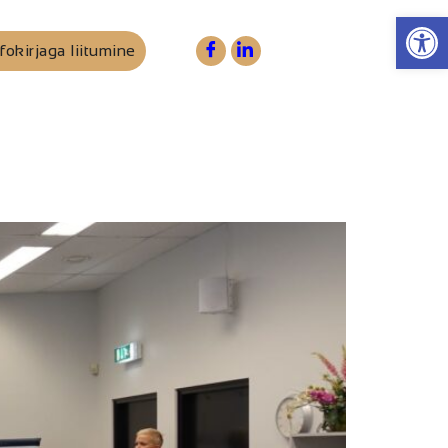
Op
fokirjaga liitumine