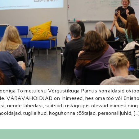
iga Toimetuleku Võrgustikuga Pärnus korraldasid oktoobr
ele. VÄRAVAHOIDJAD on inimesed, kes oma töö või ühiskon
 nende lähedasi, suitsiidi riskigrupis olevaid inimesi ning s
hooldajad, tugiisikud, kogukonna töötajad, personalijuhid, […