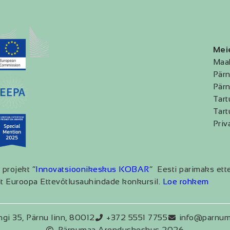
Mei
Maa
Pärn
Pärn
Tart
Tart
Priv
 projekt “
Innovatsioonikeskus KOBAR
” Eesti parimaks ett
t Euroopa Ettevõtlusauhindade konkursil.
Loe rohkem
ngi 35, Pärnu linn, 80012
+372 5551 7755
info@parnum
Pärnumaa Arenduskeskus 2026