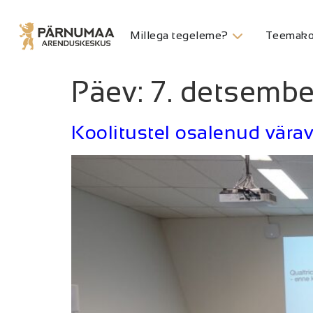
Millega tegeleme?
Teemako
Päev:
7. detsemb
Koolitustel osalenud vära