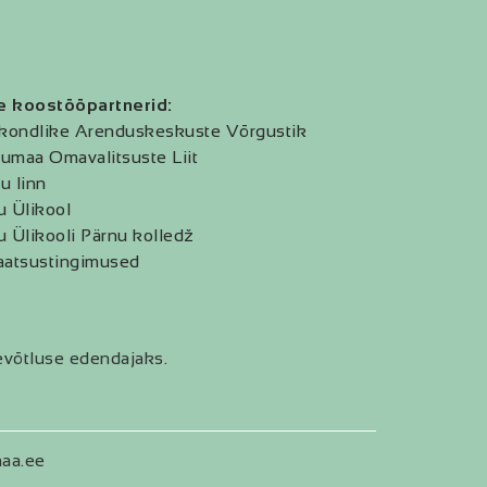
e koostööpartnerid:
kondlike Arenduskeskuste Võrgustik
umaa Omavalitsuste Liit
u linn
u Ülikool
u Ülikooli Pärnu kolledž
aatsustingimused
evõtluse edendajaks.
aa.ee