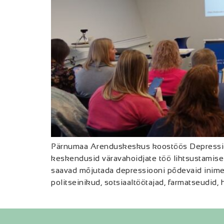
Pärnumaa Arenduskeskus koostöös Depressioon
keskendusid väravahoidjate töö lihtsustamis
saavad mõjutada depressiooni põdevaid inimesi,
politseinikud, sotsiaaltöötajad, farmatseudid, 