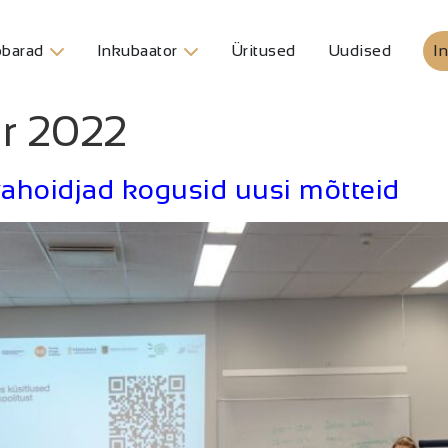
barad
Inkubaator
Üritused
Uudised
In
er 2022
vahoidjad kogusid uusi mõtteid