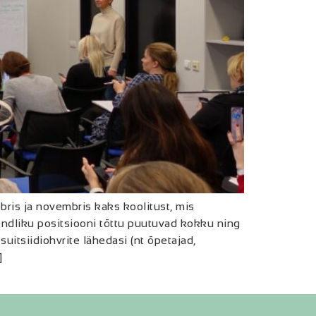
is ja novembris kaks koolitust, mis
dliku positsiooni tõttu puutuvad kokku ning
uitsiidiohvrite lähedasi (nt õpetajad,
]