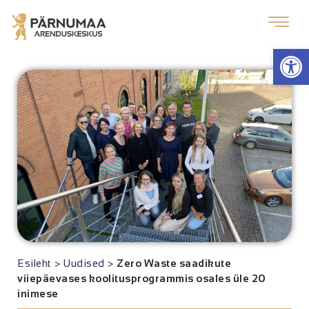
Op
Esileht
>
Uudised
>
Zero Waste saadikute
viiepäevases koolitusprogrammis osales üle 20
inimese