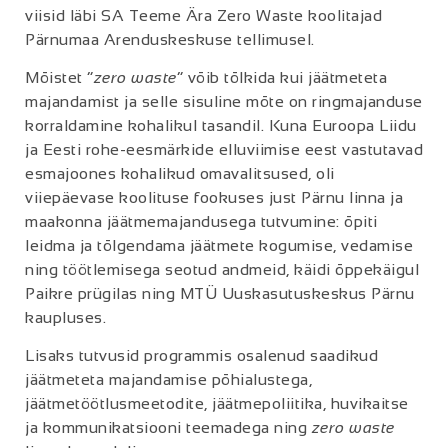
viisid läbi SA Teeme Ära Zero Waste koolitajad
Pärnumaa Arenduskeskuse tellimusel.
Mõistet “
zero waste
” võib tõlkida kui jäätmeteta
majandamist ja selle sisuline mõte on ringmajanduse
korraldamine kohalikul tasandil. Kuna Euroopa Liidu
ja Eesti rohe-eesmärkide elluviimise eest vastutavad
esmajoones kohalikud omavalitsused, oli
viiepäevase koolituse fookuses just Pärnu linna ja
maakonna jäätmemajandusega tutvumine: õpiti
leidma ja tõlgendama jäätmete kogumise, vedamise
ning töötlemisega seotud andmeid, käidi õppekäigul
Paikre prügilas ning MTÜ Uuskasutuskeskus Pärnu
kaupluses.
Lisaks tutvusid programmis osalenud saadikud
jäätmeteta majandamise põhialustega,
jäätmetöötlusmeetodite, jäätmepoliitika, huvikaitse
ja kommunikatsiooni teemadega ning
zero waste