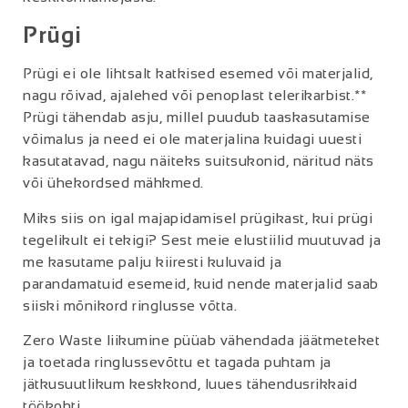
Prügi
Prügi ei ole lihtsalt katkised esemed või materjalid,
nagu rõivad, ajalehed või penoplast telerikarbist.**
Prügi tähendab asju, millel puudub taaskasutamise
võimalus ja need ei ole materjalina kuidagi uuesti
kasutatavad, nagu näiteks suitsukonid, näritud näts
või ühekordsed mähkmed.
Miks siis on igal majapidamisel prügikast, kui prügi
tegelikult ei tekigi? Sest meie elustiilid muutuvad ja
me kasutame palju kiiresti kuluvaid ja
parandamatuid esemeid, kuid nende materjalid saab
siiski mõnikord ringlusse võtta.
Zero Waste liikumine püüab vähendada jäätmeteket
ja toetada ringlussevõttu et tagada puhtam ja
jätkusuutlikum keskkond, luues tähendusrikkaid
töökohti.