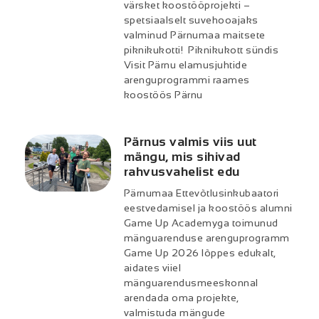
värsket koostööprojekti –
spetsiaalselt suvehooajaks
valminud Pärnumaa maitsete
piknikukotti! Piknikukott sündis
Visit Pärnu elamusjuhtide
arenguprogrammi raames
koostöös Pärnu
Pärnus valmis viis uut
mängu, mis sihivad
rahvusvahelist edu
Pärnumaa Ettevõtlusinkubaatori
eestvedamisel ja koostöös alumni
Game Up Academyga toimunud
mänguarenduse arenguprogramm
Game Up 2026 lõppes edukalt,
aidates viiel
mänguarendusmeeskonnal
arendada oma projekte,
valmistuda mängude