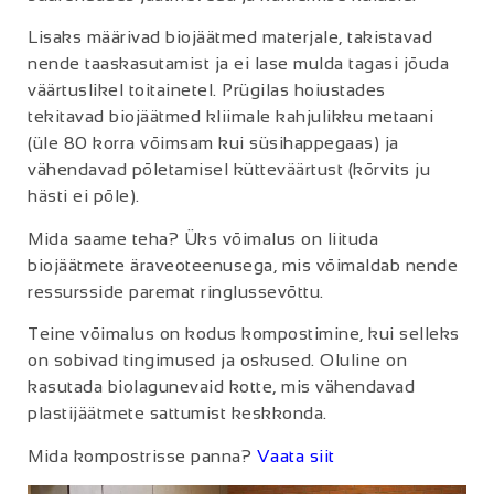
Lisaks määrivad biojäätmed materjale, takistavad
nende taaskasutamist ja ei lase mulda tagasi jõuda
väärtuslikel toitainetel. Prügilas hoiustades
tekitavad biojäätmed kliimale kahjulikku metaani
(üle 80 korra võimsam kui süsihappegaas) ja
vähendavad põletamisel kütteväärtust (kõrvits ju
hästi ei põle).
Mida saame teha? Üks võimalus on liituda
biojäätmete äraveoteenusega, mis võimaldab nende
ressursside paremat ringlussevõttu.
Teine võimalus on kodus kompostimine, kui selleks
on sobivad tingimused ja oskused. Oluline on
kasutada biolagunevaid kotte, mis vähendavad
plastijäätmete sattumist keskkonda.
Mida kompostrisse panna?
Vaata siit