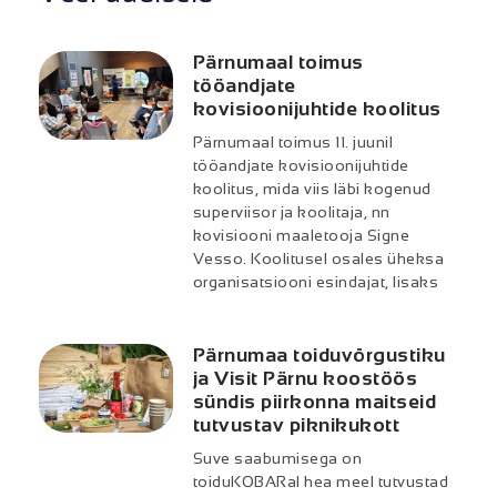
Pärnumaal toimus
tööandjate
kovisioonijuhtide koolitus
Pärnumaal toimus 11. juunil
tööandjate kovisioonijuhtide
koolitus, mida viis läbi kogenud
superviisor ja koolitaja, nn
kovisiooni maaletooja Signe
Vesso. Koolitusel osales üheksa
organisatsiooni esindajat, lisaks
Pärnumaa toiduvõrgustiku
ja Visit Pärnu koostöös
sündis piirkonna maitseid
tutvustav piknikukott
Suve saabumisega on
toiduKOBARal hea meel tutvustad