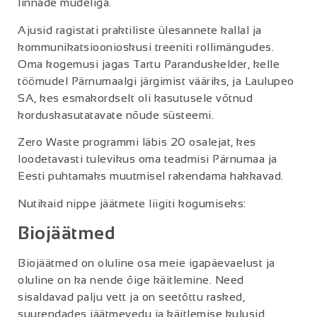
linnade mudeliga.
Ajusid ragistati praktiliste ülesannete kallal ja
kommunikatsioonioskusi treeniti rollimängudes.
Oma kogemusi jagas Tartu Paranduskelder, kelle
töömudel Pärnumaalgi järgimist vääriks, ja Laulupeo
SA, kes esmakordselt oli kasutusele võtnud
korduskasutatavate nõude süsteemi.
Zero Waste programmi läbis 20 osalejat, kes
loodetavasti tulevikus oma teadmisi Pärnumaa ja
Eesti puhtamaks muutmisel rakendama hakkavad.
Nutikaid nippe jäätmete liigiti kogumiseks:
Biojäätmed
Biojäätmed on oluline osa meie igapäevaelust ja
oluline on ka nende õige käitlemine. Need
sisaldavad palju vett ja on seetõttu rasked,
suurendades jäätmevedu ja käitlemise kulusid.