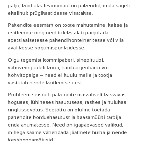
palju, kuid üks levinumaid on pakendid, mida sageli
ekslikult prügikastidesse visatakse.
Pakendite eesmärk on toote mahutamine, kaitse ja
esitlemine ning neid tuleks alati paigutada
spetsiaalsetesse pakendikonteineritesse või viia
avalikesse kogumispunktidesse.
Olgu tegemist kommipaberi, sinepituubi,
vahuveinipudeli korgi, hamburgerikarbi või
kohvitopsiga – need ei kuulu meile ja tootja
vastutab nende käitlemise eest.
P
robleem seisneb pakendite massiliselt kasvavas
koguses, lühikeses kasutuseas, raskes ja kulukas
ringlussevõtus. Seetõttu on oluline toetada
pakendite korduskasutust ja kaasamüüki tarbija
enda anumatesse. Need on igapäevased valikud,
millega saame vähendada jäätmete hulka ja nende
keskkonnamõjusid.