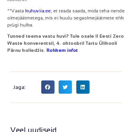
**Vaata
kuhuviia.ee
, et teada saada, mida teha nende
olmejäätmetega, mis ei kuulu segaolmejäätmete ehk
prügi hulka.
Tunned teema vastu huvi? Tule osale II Eesti Zero
Waste konverentsil, 4. oktoobril Tartu Ülikooli
Pärnu kolledžis.
Rohkem infot
Jaga:
Veel uudiseid