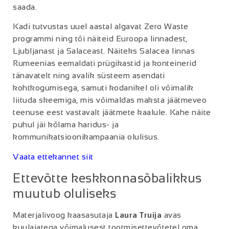
saada.
Kadi tutvustas uuel aastal algavat Zero Waste
programmi ning tõi näiteid Euroopa linnadest,
Ljubljanast ja Salaceast. Näiteks Salacea linnas
Rumeenias eemaldati prügikastid ja konteinerid
tänavatelt ning avalik süsteem asendati
kohtkogumisega, samuti kodanikel oli võimalik
liituda skeemiga, mis võimaldas maksta jäätmeveo
teenuse eest vastavalt jäätmete kaalule. Kahe näite
puhul jäi kõlama haridus- ja
kommunikatsioonikampaania olulisus.
Vaata ettekannet siit
Ettevõtte keskkonnasõbalikkus
muutub oluliseks
Materjalivoog kaasasutaja
Laura Truija
avas
kuulajatega võimalusest tootmisettevõtetel oma