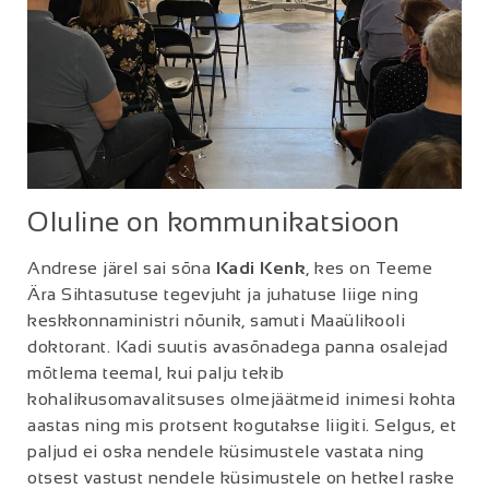
Oluline on kommunikatsioon
Andrese järel sai sõna
Kadi Kenk
, kes on Teeme
Ära Sihtasutuse tegevjuht ja juhatuse liige ning
keskkonnaministri nõunik, samuti Maaülikooli
doktorant. Kadi suutis avasõnadega panna osalejad
mõtlema teemal, kui palju tekib
kohalikusomavalitsuses olmejäätmeid inimesi kohta
aastas ning mis protsent kogutakse liigiti. Selgus, et
paljud ei oska nendele küsimustele vastata ning
otsest vastust nendele küsimustele on hetkel raske