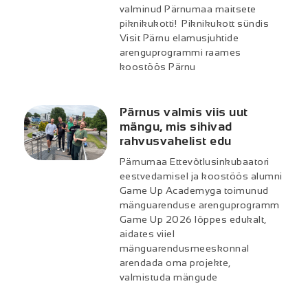
valminud Pärnumaa maitsete
piknikukotti! Piknikukott sündis
Visit Pärnu elamusjuhtide
arenguprogrammi raames
koostöös Pärnu
Pärnus valmis viis uut
mängu, mis sihivad
rahvusvahelist edu
Pärnumaa Ettevõtlusinkubaatori
eestvedamisel ja koostöös alumni
Game Up Academyga toimunud
mänguarenduse arenguprogramm
Game Up 2026 lõppes edukalt,
aidates viiel
mänguarendusmeeskonnal
arendada oma projekte,
valmistuda mängude