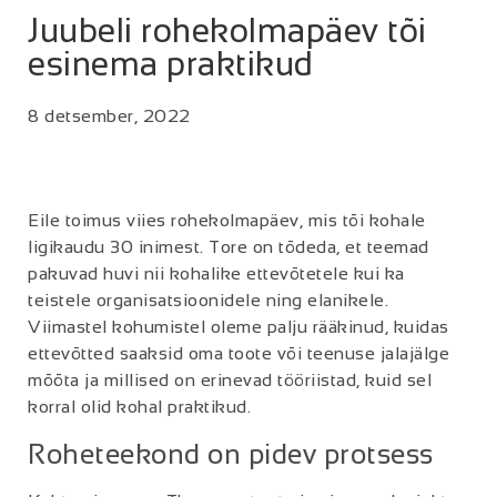
Juubeli rohekolmapäev tõi
esinema praktikud
8 detsember, 2022
Eile toimus viies rohekolmapäev, mis tõi kohale
ligikaudu 30 inimest. Tore on tõdeda, et teemad
pakuvad huvi nii kohalike ettevõtetele kui ka
teistele organisatsioonidele ning elanikele.
Viimastel kohumistel oleme palju rääkinud, kuidas
ettevõtted saaksid oma toote või teenuse jalajälge
mõõta ja millised on erinevad tööriistad, kuid sel
korral olid kohal praktikud.
Roheteekond on pidev protsess