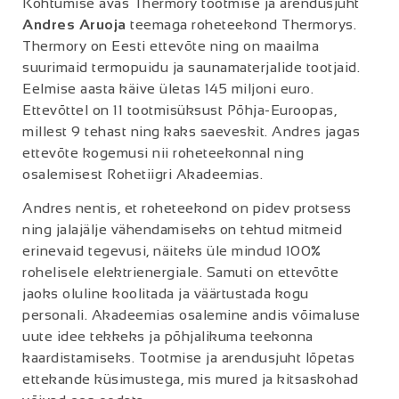
Kohtumise avas Thermory tootmise ja arendusjuht
Andres Aruoja
teemaga roheteekond Thermorys.
Thermory on Eesti ettevõte ning on maailma
suurimaid termopuidu ja saunamaterjalide tootjaid.
Eelmise aasta käive ületas 145 miljoni euro.
Ettevõttel on 11 tootmisüksust Põhja-Euroopas,
millest 9 tehast ning kaks saeveskit. Andres jagas
ettevõte kogemusi nii roheteekonnal ning
osalemisest Rohetiigri Akadeemias.
Andres nentis, et roheteekond on pidev protsess
ning jalajälje vähendamiseks on tehtud mitmeid
erinevaid tegevusi, näiteks üle mindud 100%
rohelisele elektrienergiale. Samuti on ettevõtte
jaoks oluline koolitada ja väärtustada kogu
personali. Akadeemias osalemine andis võimaluse
uute idee tekkeks ja põhjalikuma teekonna
kaardistamiseks. Tootmise ja arendusjuht lõpetas
ettekande küsimustega, mis mured ja kitsaskohad