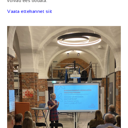
võivad ees oodata.
Vaata ettekannet siit