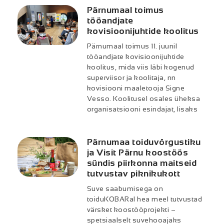
Pärnumaal toimus
tööandjate
kovisioonijuhtide koolitus
Pärnumaal toimus 11. juunil
tööandjate kovisioonijuhtide
koolitus, mida viis läbi kogenud
superviisor ja koolitaja, nn
kovisiooni maaletooja Signe
Vesso. Koolitusel osales üheksa
organisatsiooni esindajat, lisaks
Pärnumaa toiduvõrgustiku
ja Visit Pärnu koostöös
sündis piirkonna maitseid
tutvustav piknikukott
Suve saabumisega on
toiduKOBARal hea meel tutvustad
värsket koostööprojekti –
spetsiaalselt suvehooajaks