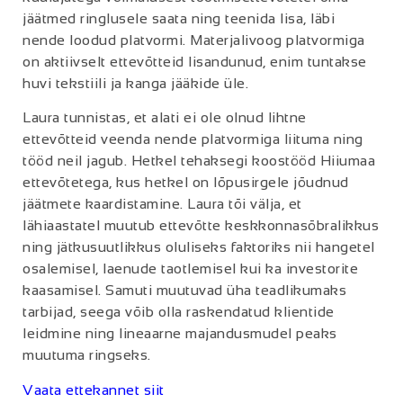
jäätmed ringlusele saata ning teenida lisa, läbi
nende loodud platvormi. Materjalivoog platvormiga
on aktiivselt ettevõtteid lisandunud, enim tuntakse
huvi tekstiili ja kanga jääkide üle.
Laura tunnistas, et alati ei ole olnud lihtne
ettevõtteid veenda nende platvormiga liituma ning
tööd neil jagub. Hetkel tehaksegi koostööd Hiiumaa
ettevõtetega, kus hetkel on lõpusirgele jõudnud
jäätmete kaardistamine.
Laura tõi välja, et
lähiaastatel muutub ettevõtte keskkonnasõbralikkus
ning jätkusuutlikkus oluliseks faktoriks nii hangetel
osalemisel, laenude taotlemisel kui ka investorite
kaasamisel. Samuti muutuvad üha teadlikumaks
tarbijad, seega võib olla raskendatud klientide
leidmine ning lineaarne majandusmudel peaks
muutuma ringseks.
Vaata ettekannet siit