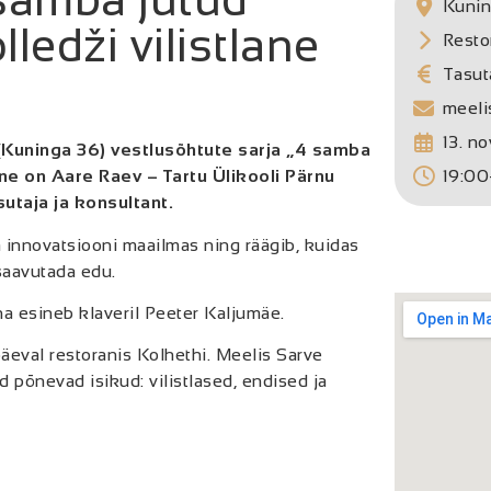
Kunin
ledži vilistlane
Resto
Tasut
meeli
13. n
 (Kuninga 36) vestlusõhtute sarja „4 samba
ne on Aare Raev – Tartu Ülikooli Pärnu
19:00
sutaja ja konsultant.
 innovatsiooni maailmas ning räägib, kuidas
saavutada edu.
a esineb klaveril Peeter Kaljumäe.
äeval restoranis Kolhethi. Meelis Sarve
d põnevad isikud: vilistlased, endised ja