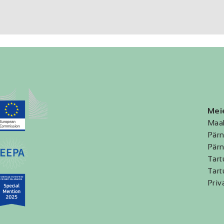
Mei
Maa
Pärn
Pärn
Tart
Tart
Priv