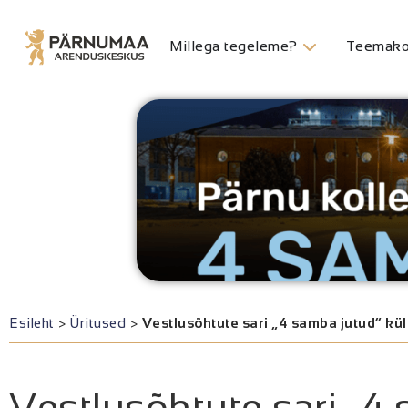
Millega tegeleme?
Teemako
Esileht
>
Üritused
>
Vestlusõhtute sari „4 samba jutud“ kül
Vestlusõhtute sari „4