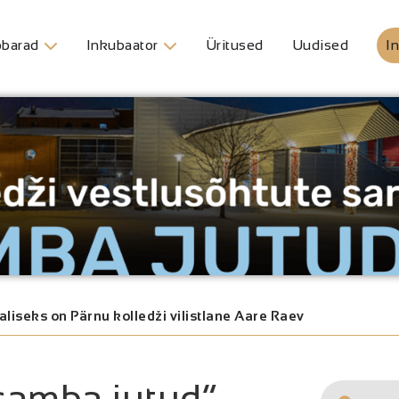
barad
Inkubaator
Üritused
Uudised
In
aliseks on Pärnu kolledži vilistlane Aare Raev
 samba jutud“