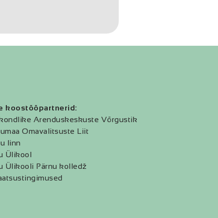
e koostööpartnerid:
kondlike Arenduskeskuste Võrgustik
umaa Omavalitsuste Liit
u linn
u Ülikool
u Ülikooli Pärnu kolledž
aatsustingimused