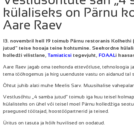
külaliseks on Pärnu kol
Aare Raev
13. novembril kell 19 toimub Pärnu restoranis Kolhethi
jutud“ teise hooaja teine kohtumine. Seekordne külali
kolledži vilistlane,
Tamiaticsi
tegevjuht,
FOAAL
i kaasa
Aare Raev jagab oma teekonda ettevõtluse, tehnoloogia ja
tema töökogemus ja kirg uuenduste vastu on aidanud tal 
Õhtut juhib alati muhe Meelis Sarv. Muusikalise vahepalan
Vestlusõhtu „4 samba jutud“ toimub iga kuu teisel kolmap
külalisteks on ühel või teisel moel Pärnu kolledžiga seotu
praegused töötajad, koostööpartnerid ja teised.
Üritus on tasuta ja kõik huvilised on oodatud.