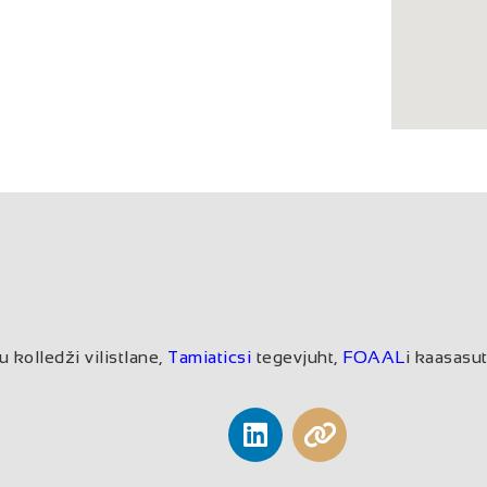
u kolledži vilistlane,
Tamiaticsi
tegevjuht,
FOAAL
i kaasasut