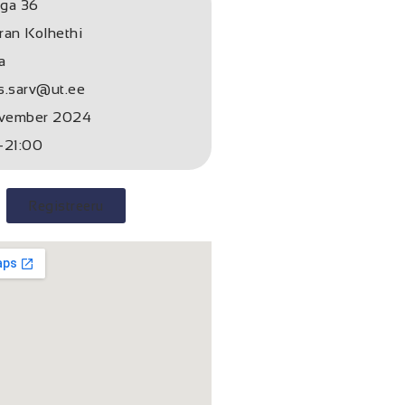
ga 36
ran Kolhethi
a
s.sarv@ut.ee
ovember 2024
-21:00
Registreeru