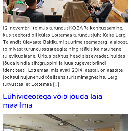
12. novembril toimus turundusKOBARa kokkusaamine,
kus seekord oli külas Lottemaa turundusjuht Kaire Lerg.
Ta andis ülevaate Baltikumi suurima teemapargi ajaloost,
toimivast turundusstrateegiat ning rääkis ka natukene
tulevikuplaane. Üritus pakkus head sissevaadet, kuidas
jõuda kindla sihtgruppini ja luua tugevat brändi
identiteeti. Lottemaa, mis avati 2014. aastal, on aastate
jooksul kujunenud tõeliseks turismimagnetiks. Lerg
tutvustas, et Lottemaa […]
Lühivideotega võib jõuda laia
maailma