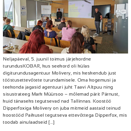
Neljapäeval, 5. juunil toimus järjekordne
turundusKOBAR, kus seekord oli külas
digiturundusagentuur Molivery, mis keskendub just
tööstusettevõtete turundamisele. Oma kogemusi ja
teekonda jagasid agentuuri juht Taavi Altpuu ning
sisustrateeg Mark Müürsoo – mõlemad pärit Pärnust,
kuid tänaseks tegutsevad nad Tallinnas. Koostöö
Dipperfoxiga Molivery on juba mitmeid aastaid teinud
koostööd Paikusel tegutseva ettevõttega Dipperfox, mis
toodab ainulaadseid […]