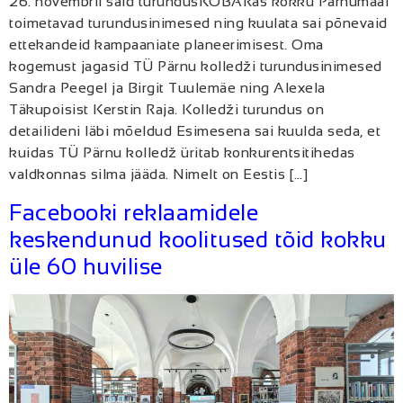
26. novembril said turundusKOBARas kokku Pärnumaal
toimetavad turundusinimesed ning kuulata sai põnevaid
ettekandeid kampaaniate planeerimisest. Oma
kogemust jagasid TÜ Pärnu kolledži turundusinimesed
Sandra Peegel ja Birgit Tuulemäe ning Alexela
Täkupoisist Kerstin Raja. Kolledži turundus on
detailideni läbi mõeldud Esimesena sai kuulda seda, et
kuidas TÜ Pärnu kolledž üritab konkurentsitihedas
valdkonnas silma jääda. Nimelt on Eestis […]
Facebooki reklaamidele
keskendunud koolitused tõid kokku
üle 60 huvilise