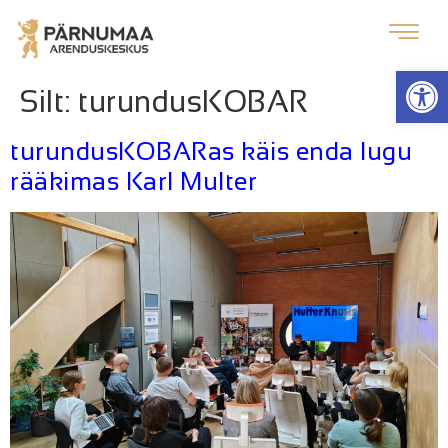
Op
Silt:
turundusKOBAR
turundusKOBARas käis enda lugu
rääkimas Karl Multer