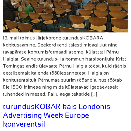
13. mail toimus järjekordne turundusKOBARA
kokkusaamine. Seekord tehti täiesti midagi uut ning
tavapärase kohtumisformaadi asemel külastati Pärnu
Haiglat. Sealne turundus- ja kommunikatsioonijuht Kristi
Tomingas andis ülevaate Pärnu Haigla tööst, kuid rääkis
detailsemalt ka enda tööülesannetest. Haigla on
konkurentsitult Pärnumaa suurim tööandja, kus töötab
üle 1500 inimese ning mida külastavad igapäevaselt
tuhanded inimesed. Palju aega tekstide […]
turundusKOBAR käis Londonis
Advertising Week Europe
konverentsil