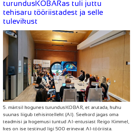
turundusKOBARas tuli juttu
tehisaru tööriistadest ja selle
tulevikust
5. märtsil kogunes turundusKOBAR, et arutada, kuhu
suunas liigub tehisintellekt (AI). Seekord jagas oma
teadmisi ja kogemusi tuntud AI-entusiast Reigo Kimmel,
kes on ise testinud ligi 500 erinevat AI-tööriista.