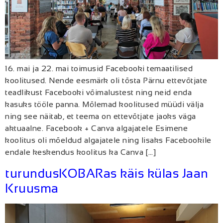
16. mai ja 22. mai toimusid Facebooki temaatilised
koolitused. Nende eesmärk oli tõsta Pärnu ettevõtjate
teadlikust Facebooki võimalustest ning neid enda
kasuks tööle panna. Mõlemad koolitused müüdi välja
ning see näitab, et teema on ettevõtjate jaoks väga
aktuaalne. Facebook + Canva algajatele Esimene
koolitus oli mõeldud algajatele ning lisaks Facebookile
endale keskendus koolitus ka Canva […]
turundusKOBARas käis külas Jaan
Kruusma