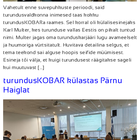
Vahetult enne suvepuhkuste perioodi, said
turundusvaldkonna inimesed taas kokku
turundusKOBARa raames. Sel korral oli külalisesinejaks
Karl Multer, kes turunduse vallas Eestis on pikalt tuntud
nimi. Multer jagas oma turunduskarjääri lugu avameelselt
ja huumoriga vürtsitatult. Huvitava detailina selgus, et
tema teekond sai alguse hoopis seifide müümisest.
Esineja tõi välja, et kuigi turundusest räägitakse sageli
kui muutuvast […]
turundusKOBAR külastas Pärnu
Haiglat