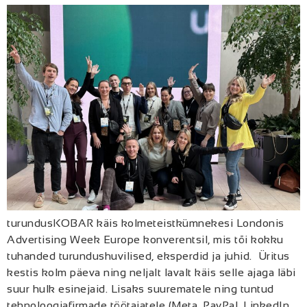
turundusKOBAR käis kolmeteistkümnekesi Londonis
Advertising Week Europe konverentsil, mis tõi kokku
tuhanded turundushuvilised, eksperdid ja juhid. Üritus
kestis kolm päeva ning neljalt lavalt käis selle ajaga läbi
suur hulk esinejaid. Lisaks suurematele ning tuntud
tehnoloogiafirmade töötajatele (Meta, PayPal, LinkedIn,