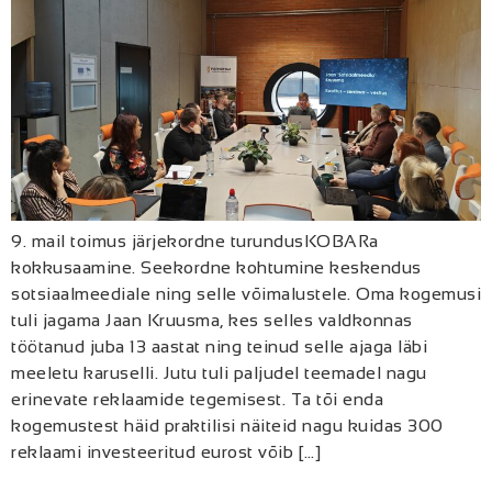
9. mail toimus järjekordne turundusKOBARa
kokkusaamine. Seekordne kohtumine keskendus
sotsiaalmeediale ning selle võimalustele. Oma kogemusi
tuli jagama Jaan Kruusma, kes selles valdkonnas
töötanud juba 13 aastat ning teinud selle ajaga läbi
meeletu karuselli. Jutu tuli paljudel teemadel nagu
erinevate reklaamide tegemisest. Ta tõi enda
kogemustest häid praktilisi näiteid nagu kuidas 300
reklaami investeeritud eurost võib […]