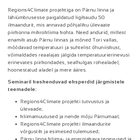
Regions4Climate projektiga on Pärnu linna ja
lähiümbrusesse paigaldatud ligikaudu 50
ilmaandurit, mis annavad põhjaliku ülevaate
piirkonna mikrokliima kohta. Need andurid, millest
enamik asub Pärnu linnas ja mõned Tori vallas,
mõõdavad temperatuuri ja suhtelist õhuniiskust,
võimaldades reaalajas jälgida temperatuurierinevusi
erinevates piirkondades, sealhulgas rohealadel,
hoonestatud aladel ja mere ääres.
Seminaril keskenduvad eksperdid järgmistele
teemadele:
Regions4Climate projekti tutvustus ja
ülevaade;
kliimamuutused ja nende mõju Pärnumaal;
Regions4Climate projekti ilmaandurite
võrgustik ja esimesed tulemused;
Pärnu linna kliima- ja energiakava tegevused ja