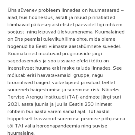
Üha süvenev probleem linnades on kuumasaared –
alad, kus hoonestus, asfalt ja muud pinnakatted
tõmbavad päikesepaistelistel päevadel ligi rohkem
soojust ning kipuvad ülekuumenema. Kuumalained
on üks peamisi tulevikukliima ohte, mida oleme
kogenud ka Eesti viimaste aastakümnete suvedel.
Kuumalained muutuvad prognooside järgi
sagedasemaks ja soojussaare efekti tõttu on
intensiivset kuuma eriti raske taluda linnades. See
mõjutab eriti haavatavamaid gruppe, nagu
kroonilised haiged, väikelapsed ja eakad, kellel
suureneb haigestumise ja suremuse risk. Näiteks
Tervise Arengu Instituudi (TAI) andmete järgi suri
2021. aasta juunis ja juulis Eestis 250 inimest
rohkem kui aasta varem samal ajal. Tol aastal
hüppeliselt kasvanud suremuse peamise põhjusena
tõi TAI välja koroonapandeemia ning suvise
kuumalaine.