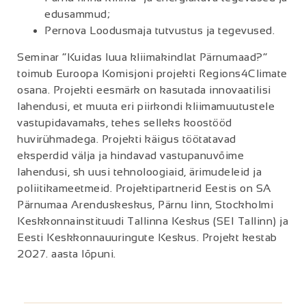
edusammud;
Pernova Loodusmaja tutvustus ja tegevused.
Seminar “Kuidas luua kliimakindlat Pärnumaad?”
toimub Euroopa Komisjoni projekti Regions4Climate
osana. Projekti eesmärk on kasutada innovaatilisi
lahendusi, et muuta eri piirkondi kliimamuutustele
vastupidavamaks, tehes selleks koostööd
huvirühmadega. Projekti käigus töötatavad
eksperdid välja ja hindavad vastupanuvõime
lahendusi, sh uusi tehnoloogiaid, ärimudeleid ja
poliitikameetmeid. Projektipartnerid Eestis on SA
Pärnumaa Arenduskeskus, Pärnu linn, Stockholmi
Keskkonnainstituudi Tallinna Keskus (SEI Tallinn) ja
Eesti Keskkonnauuringute Keskus. Projekt kestab
2027. aasta lõpuni.