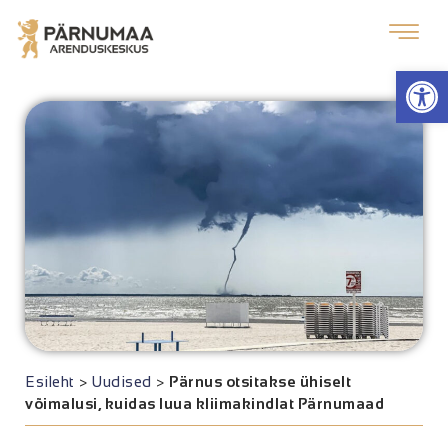
Op
Esileht
>
Uudised
>
Pärnus otsitakse ühiselt
võimalusi, kuidas luua kliimakindlat Pärnumaad