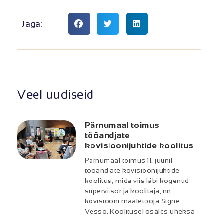
Jaga:
Veel uudiseid
Pärnumaal toimus
tööandjate
kovisioonijuhtide koolitus
Pärnumaal toimus 11. juunil
tööandjate kovisioonijuhtide
koolitus, mida viis läbi kogenud
superviisor ja koolitaja, nn
kovisiooni maaletooja Signe
Vesso. Koolitusel osales üheksa