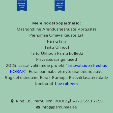
Meie koostööpartnerid:
Maakondlike Arenduskeskuste Võrgustik
Pärnumaa Omavalitsuste Liit
Pärnu linn
Tartu Ülikool
Tartu Ülikooli Pärnu kolledž
Privaatsustingimused
2025. aastal valiti meie projekt “
Innovatsioonikeskus
KOBAR
” Eesti parimaks ettevõtluse edendajaks.
Sügisel esindame Eestit Euroopa Ettevõtlusauhindade
konkursil.
Loe rohkem
Ringi 35, Pärnu linn, 80012
+372 5551 7755
info@parnumaa.ee