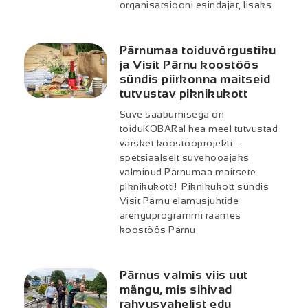
organisatsiooni esindajat, lisaks
Pärnumaa toiduvõrgustiku
ja Visit Pärnu koostöös
sündis piirkonna maitseid
tutvustav piknikukott
Suve saabumisega on
toiduKOBARal hea meel tutvustad
värsket koostööprojekti –
spetsiaalselt suvehooajaks
valminud Pärnumaa maitsete
piknikukotti! Piknikukott sündis
Visit Pärnu elamusjuhtide
arenguprogrammi raames
koostöös Pärnu
Pärnus valmis viis uut
mängu, mis sihivad
rahvusvahelist edu