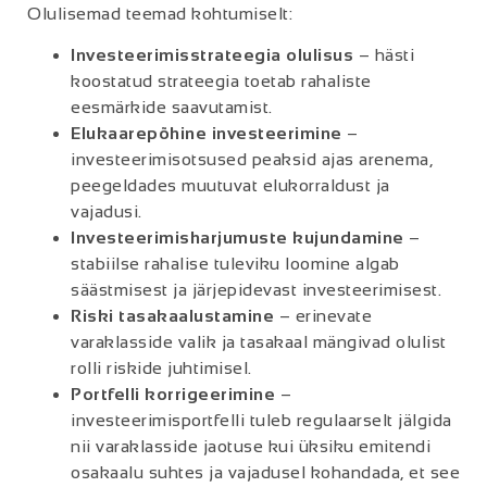
Olulisemad teemad kohtumiselt:
Investeerimisstrateegia olulisus
– hästi
koostatud strateegia toetab rahaliste
eesmärkide saavutamist.
Elukaarepõhine investeerimine
–
investeerimisotsused peaksid ajas arenema,
peegeldades muutuvat elukorraldust ja
vajadusi.
Investeerimisharjumuste kujundamine
–
stabiilse rahalise tuleviku loomine algab
säästmisest ja järjepidevast investeerimisest.
Riski tasakaalustamine
– erinevate
varaklasside valik ja tasakaal mängivad olulist
rolli riskide juhtimisel.
Portfelli korrigeerimine
–
investeerimisportfelli tuleb regulaarselt jälgida
nii varaklasside jaotuse kui üksiku emitendi
osakaalu suhtes ja vajadusel kohandada, et see