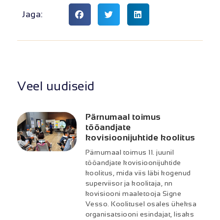
Jaga:
Veel uudiseid
Pärnumaal toimus
tööandjate
kovisioonijuhtide koolitus
Pärnumaal toimus 11. juunil
tööandjate kovisioonijuhtide
koolitus, mida viis läbi kogenud
superviisor ja koolitaja, nn
kovisiooni maaletooja Signe
Vesso. Koolitusel osales üheksa
organisatsiooni esindajat, lisaks