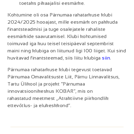
toetaks pikaajalisi eesmärke.
Kohtumine oli osa Pärnumaa rahatarkuse klubi
2024/2025 hooajast, mille eesmärk on pakkuda
finantsteadmisi ja tuge osalejatele rahaliste
eesmärkide saavutamisel. Klubi kohtumised
toimuvad iga kuu teisel teisipäeval septembrist
maini ning klubiga on liitunud ligi 100 liiget. Kui sind
huvitavad finantsteemad, siis liitu klubiga
siin
.
Pärnumaa rahatarkuse klubi tegevust toetavad
Pärnumaa Omavalitsuste Liit, Pärnu Linnavalitsus,
Tartu Ülikool ja projekt “Pärnumaa
innovatsioonikeskus KOBAR”, mis on
rahastatud meetmest „Atraktiivne piirkondlik
ettevõtlus- ja elukeskkond“.