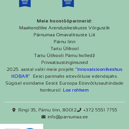
Meie koostööpartnerid:
Maakondlike Arenduskeskuste Võrgustik
Pärnumaa Omavalitsuste Liit
Pärnu linn
Tartu Ülikool
Tartu Ülikooli Pärnu kolledž
Privaatsustingimused
2025. aastal valiti meie projekt “
Innovatsioonikeskus
KOBAR
” Eesti parimaks ettevõtluse edendajaks.
Sügisel esindame Eestit Euroopa Ettevõtlusauhindade
konkursil.
Loe rohkem
Ringi 35, Pärnu linn, 80012
+372 5551 7755
info@parnumaa.ee