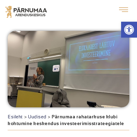
Op
Esileht
>
Uudised
>
Pärnumaa rahatarkuse klubi
kohtumine keskendus investeerimisstrateegiatele