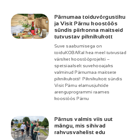
Pärnumaa toiduvõrgustiku
ja Visit Pärnu koostöös
sündis piirkonna maitseid
tutvustav piknikukott
Suve saabumisega on
toiduKOBARal hea meel tutvustad
värsket koostööprojekti –
spetsiaalselt suvehooajaks
valminud Pärnumaa maitsete
piknikukotti! Piknikukott sündis
Visit Pärnu elamusjuhtide
arenguprogrammi raames
koostöös Pärnu
Pärnus valmis viis uut
mängu, mis sihivad
rahvusvahelist edu