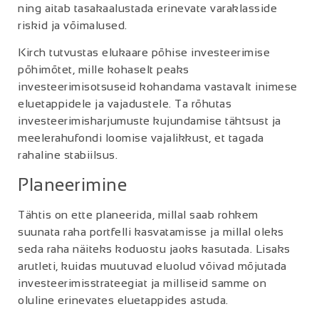
ning aitab tasakaalustada erinevate varaklasside
riskid ja võimalused.
Kirch tutvustas elukaare põhise investeerimise
põhimõtet, mille kohaselt peaks
investeerimisotsuseid kohandama vastavalt inimese
eluetappidele ja vajadustele. Ta rõhutas
investeerimisharjumuste kujundamise tähtsust ja
meelerahufondi loomise vajalikkust, et tagada
rahaline stabiilsus.
Planeerimine
Tähtis on ette planeerida, millal saab rohkem
suunata raha portfelli kasvatamisse ja millal oleks
seda raha näiteks koduostu jaoks kasutada. Lisaks
arutleti, kuidas muutuvad eluolud võivad mõjutada
investeerimisstrateegiat ja milliseid samme on
oluline erinevates eluetappides astuda.