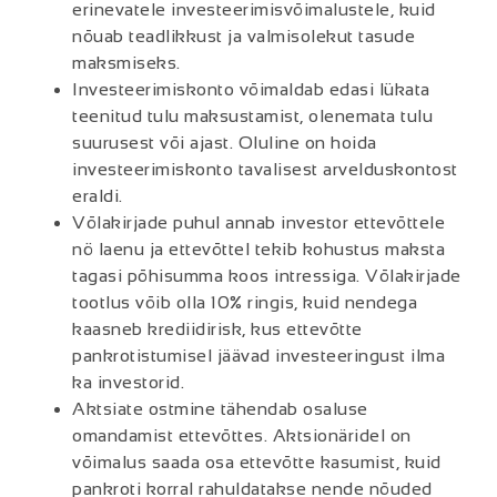
erinevatele investeerimisvõimalustele, kuid
nõuab teadlikkust ja valmisolekut tasude
maksmiseks.
Investeerimiskonto võimaldab edasi lükata
teenitud tulu maksustamist, olenemata tulu
suurusest või ajast. Oluline on hoida
investeerimiskonto tavalisest arvelduskontost
eraldi.
Võlakirjade puhul annab investor ettevõttele
nö laenu ja ettevõttel tekib kohustus maksta
tagasi põhisumma koos intressiga. Võlakirjade
tootlus võib olla 10% ringis, kuid nendega
kaasneb krediidirisk, kus ettevõtte
pankrotistumisel jäävad investeeringust ilma
ka investorid.
Aktsiate ostmine tähendab osaluse
omandamist ettevõttes. Aktsionäridel on
võimalus saada osa ettevõtte kasumist, kuid
pankroti korral rahuldatakse nende nõuded