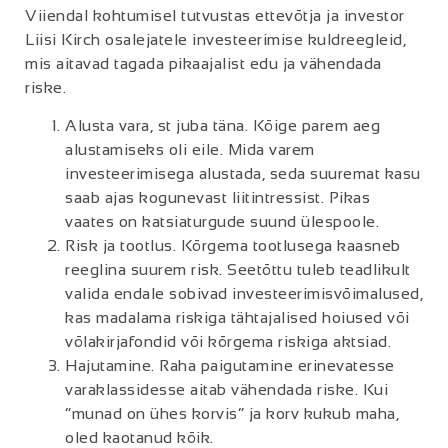
Viiendal kohtumisel tutvustas ettevõtja ja investor
Liisi Kirch osalejatele investeerimise kuldreegleid,
mis aitavad tagada pikaajalist edu ja vähendada
riske.
Alusta vara, st juba täna. Kõige parem aeg
alustamiseks oli eile. Mida varem
investeerimisega alustada, seda suuremat kasu
saab ajas kogunevast liitintressist. Pikas
vaates on katsiaturgude suund ülespoole.
Risk ja tootlus. Kõrgema tootlusega kaasneb
reeglina suurem risk. Seetõttu tuleb teadlikult
valida endale sobivad investeerimisvõimalused,
kas madalama riskiga tähtajalised hoiused või
võlakirjafondid või kõrgema riskiga aktsiad.
Hajutamine. Raha paigutamine erinevatesse
varaklassidesse aitab vähendada riske. Kui
“munad on ühes korvis” ja korv kukub maha,
oled kaotanud kõik.