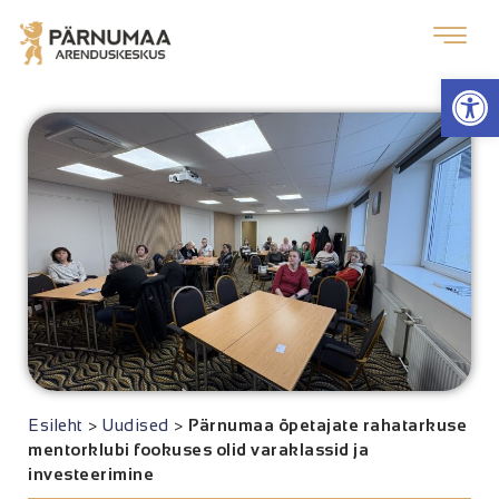
Op
Esileht
>
Uudised
>
Pärnumaa õpetajate rahatarkuse
mentorklubi fookuses olid varaklassid ja
investeerimine