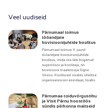
Veel uudiseid
Pärnumaal toimus
tööandjate
kovisioonijuhtide koolitus
Pärnumaal toimus 11. juunil
tööandjate kovisioonijuhtide
koolitus, mida viis läbi kogenud
superviisor ja koolitaja, nn
kovisiooni maaletooja Signe
Vesso. Koolitusel osales üheksa
organisatsiooni esindajat, lisaks
Pärnumaa toiduvõrgustiku
ja Visit Pärnu koostöös
sündis piirkonna maitseid