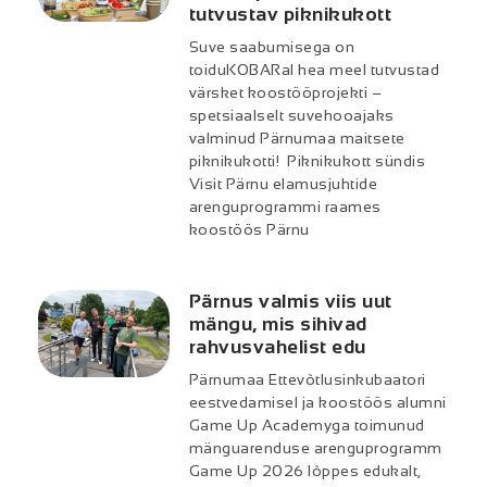
tutvustav piknikukott
Suve saabumisega on
toiduKOBARal hea meel tutvustad
värsket koostööprojekti –
spetsiaalselt suvehooajaks
valminud Pärnumaa maitsete
piknikukotti! Piknikukott sündis
Visit Pärnu elamusjuhtide
arenguprogrammi raames
koostöös Pärnu
Pärnus valmis viis uut
mängu, mis sihivad
rahvusvahelist edu
Pärnumaa Ettevõtlusinkubaatori
eestvedamisel ja koostöös alumni
Game Up Academyga toimunud
mänguarenduse arenguprogramm
Game Up 2026 lõppes edukalt,