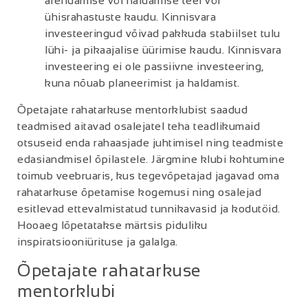
arendamise või haldamise teel või
ühisrahastuste kaudu. Kinnisvara
investeeringud võivad pakkuda stabiilset tulu
lühi- ja pikaajalise üürimise kaudu. Kinnisvara
investeering ei ole passiivne investeering,
kuna nõuab planeerimist ja haldamist.
Õpetajate rahatarkuse mentorklubist saadud
teadmised aitavad osalejatel teha teadlikumaid
otsuseid enda rahaasjade juhtimisel ning teadmiste
edasiandmisel õpilastele. Järgmine klubi kohtumine
toimub veebruaris, kus tegevõpetajad jagavad oma
rahatarkuse õpetamise kogemusi ning osalejad
esitlevad ettevalmistatud tunnikavasid ja kodutöid.
Hooaeg lõpetatakse märtsis piduliku
inspiratsiooniürituse ja galalga.
Õpetajate rahatarkuse
mentorklubi