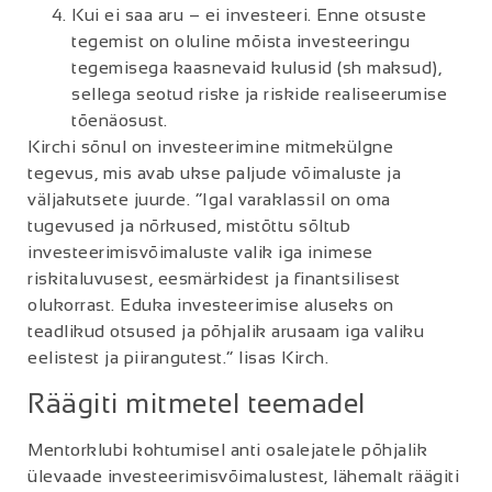
Kui ei saa aru – ei investeeri. Enne otsuste
tegemist on oluline mõista investeeringu
tegemisega kaasnevaid kulusid (sh maksud),
sellega seotud riske ja riskide realiseerumise
tõenäosust.
Kirchi sõnul on investeerimine mitmekülgne
tegevus, mis avab ukse paljude võimaluste ja
väljakutsete juurde. “Igal varaklassil on oma
tugevused ja nõrkused, mistõttu sõltub
investeerimisvõimaluste valik iga inimese
riskitaluvusest, eesmärkidest ja finantsilisest
olukorrast. Eduka investeerimise aluseks on
teadlikud otsused ja põhjalik arusaam iga valiku
eelistest ja piirangutest.” lisas Kirch.
Räägiti mitmetel teemadel
Mentorklubi kohtumisel anti osalejatele põhjalik
ülevaade investeerimisvõimalustest, lähemalt räägiti