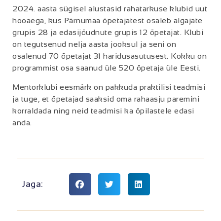
2024. aasta sügisel alustasid rahatarkuse klubid uut
hooaega, kus Pärnumaa õpetajatest osaleb algajate
grupis 28 ja edasijõudnute grupis 12 õpetajat. Klubi
on tegutsenud nelja aasta jooksul ja seni on
osalenud 70 õpetajat 31 haridusasutusest. Kokku on
programmist osa saanud üle 520 õpetaja üle Eesti.
Mentorklubi eesmärk on pakkuda praktilisi teadmisi
ja tuge, et õpetajad saaksid oma rahaasju paremini
korraldada ning neid teadmisi ka õpilastele edasi
anda.
Jaga: