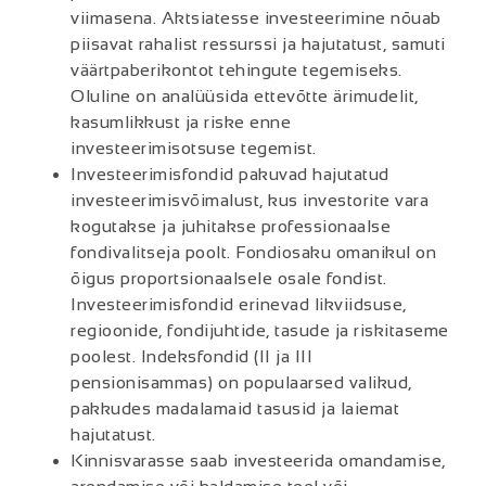
viimasena. Aktsiatesse investeerimine nõuab
piisavat rahalist ressurssi ja hajutatust, samuti
väärtpaberikontot tehingute tegemiseks.
Oluline on analüüsida ettevõtte ärimudelit,
kasumlikkust ja riske enne
investeerimisotsuse tegemist.
Investeerimisfondid pakuvad hajutatud
investeerimisvõimalust, kus investorite vara
kogutakse ja juhitakse professionaalse
fondivalitseja poolt. Fondiosaku omanikul on
õigus proportsionaalsele osale fondist.
Investeerimisfondid erinevad likviidsuse,
regioonide, fondijuhtide, tasude ja riskitaseme
poolest. Indeksfondid (II ja III
pensionisammas) on populaarsed valikud,
pakkudes madalamaid tasusid ja laiemat
hajutatust.
Kinnisvarasse saab investeerida omandamise,