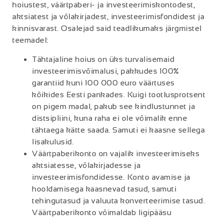
hoiustest, väärtpaberi- ja investeerimiskontodest,
aktsiatest ja võlakirjadest, investeerimisfondidest ja
kinnisvarast. Osalejad said teadlikumaks järgmistel
teemadel:
Tähtajaline hoius on üks turvalisemaid
investeerimisvõimalusi, pakkudes 100%
garantiid kuni 100 000 euro väärtuses
kõikides Eesti pankades. Kuigi tootlusprotsent
on pigem madal, pakub see kindlustunnet ja
distsipliini, kuna raha ei ole võimalik enne
tähtaega kätte saada. Samuti ei kaasne sellega
lisakulusid.
Väärtpaberikonto on vajalik investeerimiseks
aktsiatesse, võlakirjadesse ja
investeerimisfondidesse. Konto avamise ja
hooldamisega kaasnevad tasud, samuti
tehingutasud ja valuuta konverteerimise tasud.
Väärtpaberikonto võimaldab ligipääsu