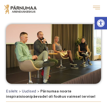
Op
Esileht
>
Uudised
>
Pärnumaa noorte
inspiratsioonipäevadel oli fookus vaimsel tervisel