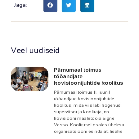
Jaga:
Veel uudiseid
Pärnumaal toimus
tööandjate
kovisioonijuhtide koolitus
Pärnumaal toimus 11. juunil
tööandjate kovisioonijuhtide
koolitus, mida viis läbi kogenud
superviisor ja koolitaja, nn
kovisiooni maaletooja Signe
Vesso. Koolitusel osales üheksa
organisatsiooni esindajat, lisaks