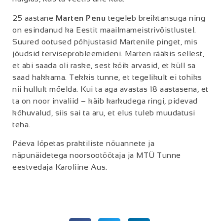
25 aastane
Marten Penu
tegeleb breiktansuga ning
on esindanud ka Eestit maailmameistrivõistlustel.
Suured ootused põhjustasid Martenile pinget, mis
jõudsid terviseprobleemideni. Marten rääkis sellest,
et abi saada oli raske, sest kõik arvasid, et küll sa
saad hakkama. Tekkis tunne, et tegelikult ei tohiks
nii hullult mõelda. Kui ta aga avastas 18 aastasena, et
ta on noor invaliid – käib karkudega ringi, pidevad
kõhuvalud, siis sai ta aru, et elus tuleb muudatusi
teha.
Päeva lõpetas praktiliste nõuannete ja
näpunäidetega noorsootöötaja ja MTÜ Tunne
eestvedaja Karoliine Aus.