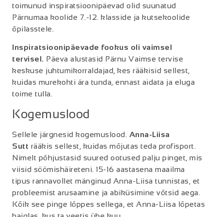
toimunud inspiratsioonipäevad olid suunatud
Pärnumaa koolide 7.-12. klasside ja kutsekoolide
õpilasstele.
Inspiratsioonipäevade fookus oli vaimsel
tervisel.
Päeva alustasid Pärnu Vaimse tervise
keskuse juhtumikorraldajad, kes rääkisid sellest,
kuidas murekohti ära tunda, ennast aidata ja eluga
toime tulla.
Kogemuslood
Sellele järgnesid kogemuslood.
Anna-Liisa
Sutt
rääkis sellest, kuidas mõjutas teda profisport.
Nimelt põhjustasid suured ootused palju pinget, mis
viisid söömishäireteni. 15-16 aastasena maailma
tipus rannavollet mänginud Anna-Liisa tunnistas, et
probleemist arusaamine ja abiküsimine võtsid aega.
Kõik see pinge lõppes sellega, et Anna-Liisa lõpetas
haiglas, kus ta veetis ühe kuu.