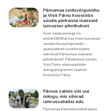
Pärnumaa toiduvõrgustiku
ja Visit Pärnu koostöös
sündis piirkonna maitseid
tutvustav piknikukott
Suve saabumisega on
toiduKOBARal hea meel tutvustad
värsket koostööprojekti –
spetsiaalselt suvehooajaks
valminud Pärnumaa maitsete
piknikukotti! Piknikukott sündis
Visit Pärnu elamusjuhtide
arenguprogrammi raames
koostöös Pärnu
Pärnus valmis viis uut
mängu, mis sihivad
rahvusvahelist edu
Pärnumaa Ettevõtlusinkubaatori