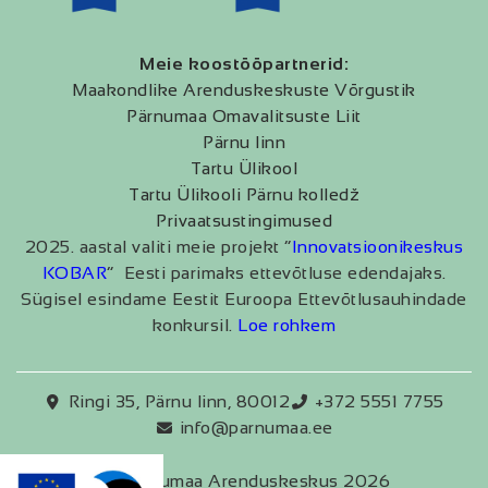
Meie koostööpartnerid:
Maakondlike Arenduskeskuste Võrgustik
Pärnumaa Omavalitsuste Liit
Pärnu linn
Tartu Ülikool
Tartu Ülikooli Pärnu kolledž
Privaatsustingimused
2025. aastal valiti meie projekt “
Innovatsioonikeskus
KOBAR
” Eesti parimaks ettevõtluse edendajaks.
Sügisel esindame Eestit Euroopa Ettevõtlusauhindade
konkursil.
Loe rohkem
Ringi 35, Pärnu linn, 80012
+372 5551 7755
info@parnumaa.ee
Pärnumaa Arenduskeskus 2026