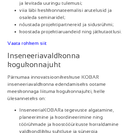
ja levitada uuringu tulemusi;
viia läbi keskkonnateemalisi arutelusid ja
osaleda seminaridel;
nõustada projektipartnereid ja sidusrühmi;
koostada projektiaruandeid ning jätkutaotlusi.
Vaata rohkem siit
Inseneeriavaldkonna
kogukonnajuht
Pärnumaa innovatsioonikeskuse KOBAR
inseneeriavaldkonna edendamiseks ootame
meeskonnaga liituma kogukonnajuhti, kelle
ülesanneteks on:
InseneeriaKOBARa tegevuste algatamine,
planeerimine ja koordineerimine ning
töörühmade ja koostööürituste korraldamine
valdkondlikku suhtluse ja sünergia