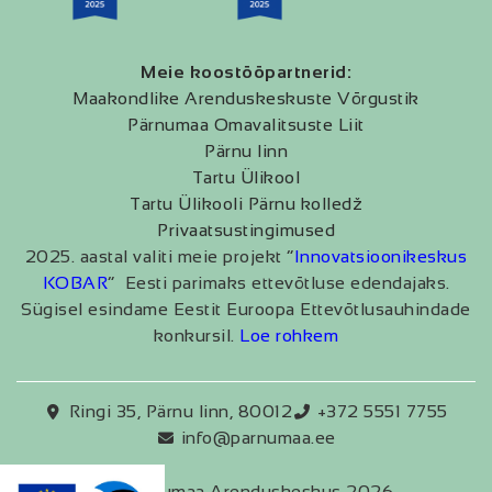
Meie koostööpartnerid:
Maakondlike Arenduskeskuste Võrgustik
Pärnumaa Omavalitsuste Liit
Pärnu linn
Tartu Ülikool
Tartu Ülikooli Pärnu kolledž
Privaatsustingimused
2025. aastal valiti meie projekt “
Innovatsioonikeskus
KOBAR
” Eesti parimaks ettevõtluse edendajaks.
Sügisel esindame Eestit Euroopa Ettevõtlusauhindade
konkursil.
Loe rohkem
Ringi 35, Pärnu linn, 80012
+372 5551 7755
info@parnumaa.ee
Pärnumaa Arenduskeskus 2026