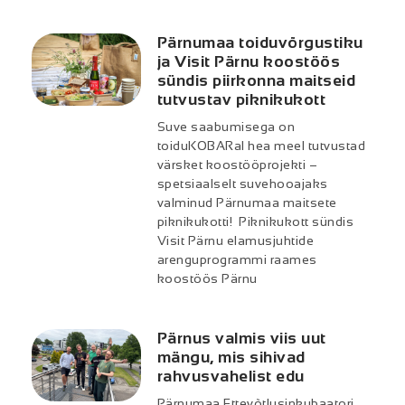
Pärnumaa toiduvõrgustiku
ja Visit Pärnu koostöös
sündis piirkonna maitseid
tutvustav piknikukott
Suve saabumisega on
toiduKOBARal hea meel tutvustad
värsket koostööprojekti –
spetsiaalselt suvehooajaks
valminud Pärnumaa maitsete
piknikukotti! Piknikukott sündis
Visit Pärnu elamusjuhtide
arenguprogrammi raames
koostöös Pärnu
Pärnus valmis viis uut
mängu, mis sihivad
rahvusvahelist edu
Pärnumaa Ettevõtlusinkubaatori