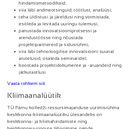
hindamismetoodikaid;
viia läbi andmeotsinguid, töötlust, analüüsi;
teha üldistusi ja järeldusi ning vormistada,
esitleda ja levitada uuringu tulemusi;
panustada innovatsiooniprotsessi ja
arendustöösse ning nõustada
projektipartnereid ja sidusrühmi;
viia läbi tehnoloogilise innovatsiooni suunal
arutelusid, osaleda seminaridel;
koostada projektidokumente ja -aruandeid ning
jätkutaotlusi.
Vaata rohkem siit
Kliimaanalüütik
TÜ Pärnu kolledži ressursimajanduse uurimisrühma
keskkonna-kliimaanalüütiku ülesandeks on
keskkonna- ja kliimahindamiste ning
keskkonnauuringute läbiviimine, nende