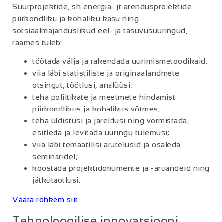
Suurprojektide, sh energia- jt arendusprojektide
piirkondliku ja kohaliku kasu ning
sotsiaalmajanduslikud eel- ja tasuvusuuringud,
raames tuleb:
töötada välja ja rakendada uurimismetoodikaid;
viia läbi statistiliste ja originaalandmete
otsingut, töötlusi, analüüsi;
teha poliitikate ja meetmete hindamist
piirkondlikus ja kohalikus võtmes;
teha üldistusi ja järeldusi ning vormistada,
esitleda ja levitada uuringu tulemusi;
viia läbi temaatilisi arutelusid ja osaleda
seminaridel;
koostada projektidokumente ja -aruandeid ning
jätkutaotlusi.
Vaata rohkem siit
Tehnoloogilise innovatsiooni