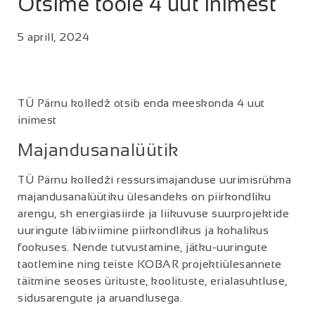
Otsime tööle 4 uut inimest
5 aprill, 2024
TÜ Pärnu kolledž otsib enda meeskonda 4 uut
inimest
Majandusanalüütik
TÜ Pärnu kolledži ressursimajanduse uurimisrühma
majandusanalüütiku ülesandeks on piirkondliku
arengu, sh energiasiirde ja liikuvuse suurprojektide
uuringute läbiviimine piirkondlikus ja kohalikus
fookuses. Nende tutvustamine, jätku-uuringute
taotlemine ning teiste KOBAR projektiülesannete
täitmine seoses ürituste, koolituste, erialasuhtluse,
sidusarengute ja aruandlusega.