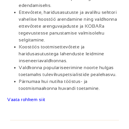
edendamiseks.
Ettevõtete, haridusasutuste ja avaliku sektori
vahelise koostöö arendamine ning valdkonna
ettevõtete arenguvajaduste ja KOBARa
tegevustesse panustamise valmisoleku
selgitamine.
Koostöös tootmisettevõtete ja
haridusasutustega lahenduste leidmine
inseneeriavaldkonnas.
Valdkonna populariseerimine noorte hulgas
toetamaks tulevikuspetsialistide pealekasvu.
Pärnumaa kui nutika tööstus- ja
tootmismaakonna kuvandi toetamine.
Vaata rohkem siit