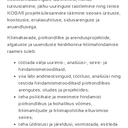
tutvustamine, jätku-uuringute taotlemine ning teiste
KOBAR projektiülesannete täitmine seoses ürituste,
koolituste, erialasuhtluse, sidusarengute ja
aruandlusega.
Kliimakavade, piirkondlike ja arendusprojektide,
algatuste ja uuenduste keskkonna-kliimahindamise
raames tuleb:
töötada välja uurimis-, analüüsi-, seire- ja
hindamismetoodikaid;
viia läbi andmeotsinguid, töötlust, analüüsi ning
testida hindamismetoodikaid piirkondlikes
arengutes, oludes ja projektides;
teha poliitikate ja meetmete hindamist
piirkondlikus ja kohalikus võtmes,
kliimamõjude ja kliimapoliitika elluviimise
seires;
teha üldistusi ja järeldusi, vormistada, esitleda