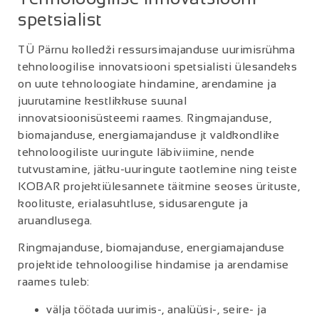
spetsialist
TÜ Pärnu kolledži ressursimajanduse uurimisrühma
tehnoloogilise innovatsiooni spetsialisti ülesandeks
on uute tehnoloogiate hindamine, arendamine ja
juurutamine kestlikkuse suunal
innovatsioonisüsteemi raames. Ringmajanduse,
biomajanduse, energiamajanduse jt valdkondlike
tehnoloogiliste uuringute läbiviimine, nende
tutvustamine, jätku-uuringute taotlemine ning teiste
KOBAR projektiülesannete täitmine seoses ürituste,
koolituste, erialasuhtluse, sidusarengute ja
aruandlusega.
Ringmajanduse, biomajanduse, energiamajanduse
projektide tehnoloogilise hindamise ja arendamise
raames tuleb:
välja töötada uurimis-, analüüsi-, seire- ja