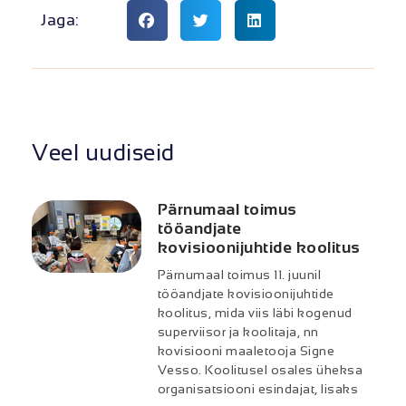
Jaga:
Veel uudiseid
Pärnumaal toimus
tööandjate
kovisioonijuhtide koolitus
Pärnumaal toimus 11. juunil
tööandjate kovisioonijuhtide
koolitus, mida viis läbi kogenud
superviisor ja koolitaja, nn
kovisiooni maaletooja Signe
Vesso. Koolitusel osales üheksa
organisatsiooni esindajat, lisaks