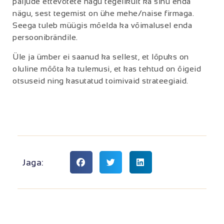
paljude ettevõtete nägu tegelikult ka sinu enda
nägu, sest tegemist on ühe mehe/naise firmaga.
Seega tuleb müügis mõelda ka võimalusel enda
persoonibrändile.
Üle ja ümber ei saanud ka sellest, et lõpuks on
oluline mõõta ka tulemusi, et kas tehtud on õigeid
otsuseid ning kasutatud toimivaid strateegiaid.
Jaga: