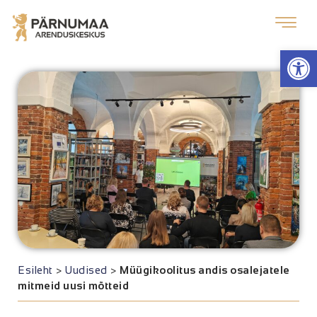
Op
Esileht
>
Uudised
>
Müügikoolitus andis osalejatele
mitmeid uusi mõtteid