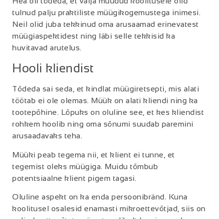
Hea oli tõdeda, et välja müüdud koolitusele olid
tulnud palju praktiliste müügikogemustega inimesi.
Neil olid juba tekkinud oma arusaamad erinevatest
müügiaspektidest ning läbi selle tekkisid ka
huvitavad arutelus.
Hooli kliendist
Tõdeda sai seda, et kindlat müügiretsepti, mis alati
töötab ei ole olemas. Müük on alati kliendi ning ka
tootepõhine. Lõpuks on oluline see, et kes kliendist
rohkem hoolib ning oma sõnumi suudab paremini
arusaadavaks teha.
Müüki peab tegema nii, et klient ei tunne, et
tegemist oleks müügiga. Muidu tõmbub
potentsiaalne klient pigem tagasi.
Oluline aspekt on ka enda persoonibränd. Kuna
koolitusel osalesid enamasti mikroettevõtjad, siis on