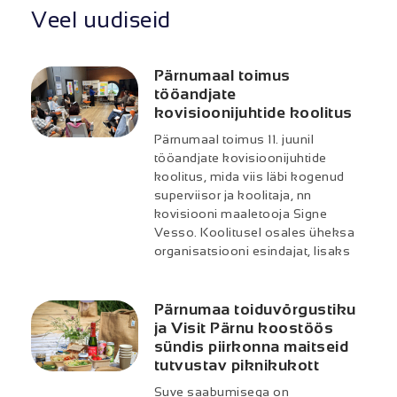
Veel uudiseid
Pärnumaal toimus
tööandjate
kovisioonijuhtide koolitus
Pärnumaal toimus 11. juunil
tööandjate kovisioonijuhtide
koolitus, mida viis läbi kogenud
superviisor ja koolitaja, nn
kovisiooni maaletooja Signe
Vesso. Koolitusel osales üheksa
organisatsiooni esindajat, lisaks
Pärnumaa toiduvõrgustiku
ja Visit Pärnu koostöös
sündis piirkonna maitseid
tutvustav piknikukott
Suve saabumisega on