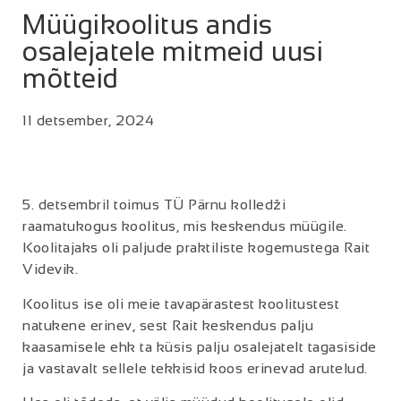
Müügikoolitus andis
osalejatele mitmeid uusi
mõtteid
11 detsember, 2024
5. detsembril toimus TÜ Pärnu kolledži
raamatukogus koolitus, mis keskendus müügile.
Koolitajaks oli paljude praktiliste kogemustega Rait
Videvik.
Koolitus ise oli meie tavapärastest koolitustest
natukene erinev, sest Rait keskendus palju
kaasamisele ehk ta küsis palju osalejatelt tagasiside
ja vastavalt sellele tekkisid koos erinevad arutelud.