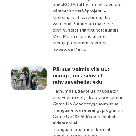
toiduKOBARal hea meel tutvustad
värsket koostööprojekti –
spetsiaalselt suvehooajaks
valminud Pärnumaa maitsete
piknikukotti! Piknikukott sündis
Visit Pärnu elamusjuhtide
arenguprogrammi raames
koostöös Pärnu
Pärnus valmis viis uut
mängu, mis sihivad
rahvusvahelist edu
Pärnumaa Ettevõtlusinkubaatori
eestvedamisel ja koostöös alumni
Game Up Academyga toimunud
mänguarenduse arenguprogramm
Game Up 2026 lõppes edukalt,
aidates viiel
mänguarendusmeeskonnal
arendada oma projekte,