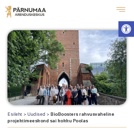
Op
Esileht
>
Uudised
>
BioBoosters rahvusvaheline
projektimeeskond sai kokku Poolas