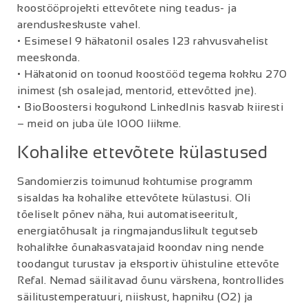
koostööprojekti ettevõtete ning teadus- ja
arenduskeskuste vahel.
• Esimesel 9 häkatonil osales 123 rahvusvahelist
meeskonda.
• Häkatonid on toonud koostööd tegema kokku 270
inimest (sh osalejad, mentorid, ettevõtted jne).
• BioBoostersi kogukond LinkedInis kasvab kiiresti
– meid on juba üle 1000 liikme.
Kohalike ettevõtete külastused
Sandomierzis toimunud kohtumise programm
sisaldas ka kohalike ettevõtete külastusi. Oli
tõeliselt põnev näha, kui automatiseeritult,
energiatõhusalt ja ringmajanduslikult tegutseb
kohalikke õunakasvatajaid koondav ning nende
toodangut turustav ja eksportiv ühistuline ettevõte
Refal. Nemad säilitavad õunu värskena, kontrollides
säilitustemperatuuri, niiskust, hapniku (O2) ja