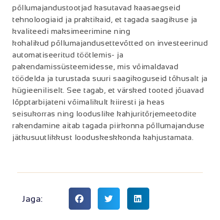
põllumajandustootjad kasutavad kaasaegseid
tehnoloogiaid ja praktikaid, et tagada saagikuse ja
kvaliteedi maksimeerimine ning
kohalikud põllumajandusettevõtted on investeerinud
automatiseeritud töötlemis- ja
pakendamissüsteemidesse, mis võimaldavad
töödelda ja turustada suuri saagikoguseid tõhusalt ja
hügieeniliselt. See tagab, et värsked tooted jõuavad
lõpptarbijateni võimalikult kiiresti ja heas
seisukorras ning looduslike kahjuritõrjemeetodite
rakendamine aitab tagada piirkonna põllumajanduse
jätkusuutlikkust looduskeskkonda kahjustamata.
Jaga: