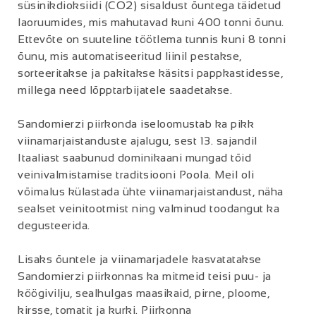
süsinikdioksiidi (CO2) sisaldust õuntega täidetud
laoruumides, mis mahutavad kuni 400 tonni õunu.
Ettevõte on suuteline töötlema tunnis kuni 8 tonni
õunu, mis automatiseeritud liinil pestakse,
sorteeritakse ja pakitakse käsitsi pappkastidesse,
millega need lõpptarbijatele saadetakse.
Sandomierzi piirkonda iseloomustab ka pikk
viinamarjaistanduste ajalugu, sest 13. sajandil
Itaaliast saabunud dominikaani mungad tõid
veinivalmistamise traditsiooni Poola. Meil oli
võimalus külastada ühte viinamarjaistandust, näha
sealset veinitootmist ning valminud toodangut ka
degusteerida.
Lisaks õuntele ja viinamarjadele kasvatatakse
Sandomierzi piirkonnas ka mitmeid teisi puu- ja
köögivilju, sealhulgas maasikaid, pirne, ploome,
kirsse, tomatit ja kurki. Piirkonna