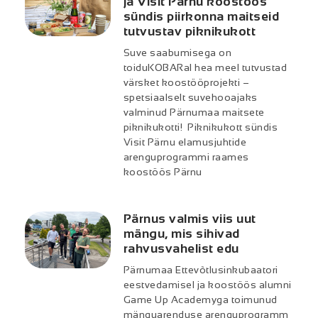
ja Visit Pärnu koostöös
sündis piirkonna maitseid
tutvustav piknikukott
Suve saabumisega on
toiduKOBARal hea meel tutvustad
värsket koostööprojekti –
spetsiaalselt suvehooajaks
valminud Pärnumaa maitsete
piknikukotti! Piknikukott sündis
Visit Pärnu elamusjuhtide
arenguprogrammi raames
koostöös Pärnu
Pärnus valmis viis uut
mängu, mis sihivad
rahvusvahelist edu
Pärnumaa Ettevõtlusinkubaatori
eestvedamisel ja koostöös alumni
Game Up Academyga toimunud
mänguarenduse arenguprogramm