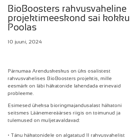
BioBoosters rahvusvaheline
projektimeeskond sai kokku
Poolas
10 juuni, 2024
Pärnumaa Arenduskeskus on üks osalistest
rahvusvahelises BioBoosters projektis, mille
eesmärk on läbi häkatonide lahendada erinevaid
probleeme.
Esimesed üheksa bioringmajandusalast häkatoni
seitsmes Läänemereäärses riigis on toimunud ja
tulemused on muljetavaldavad:
• Tänu häkatonidele on algatatud 11 rahvusvahelist