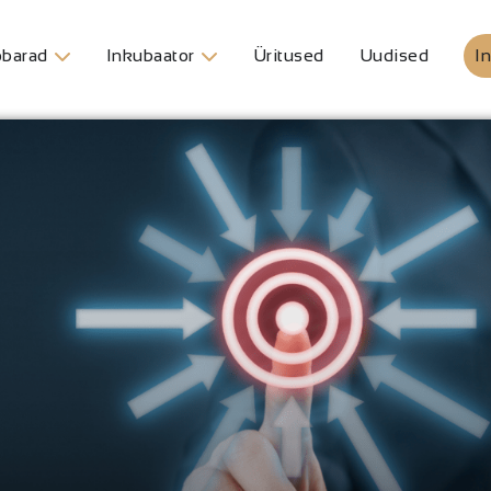
barad
Inkubaator
Üritused
Uudised
In