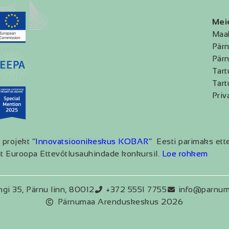
Mei
Maa
Pärn
Pärn
Tart
Tart
Priv
 projekt “
Innovatsioonikeskus KOBAR
” Eesti parimaks ett
t Euroopa Ettevõtlusauhindade konkursil.
Loe rohkem
ngi 35, Pärnu linn, 80012
+372 5551 7755
info@parnum
Pärnumaa Arenduskeskus 2026