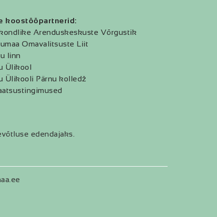
e koostööpartnerid:
kondlike Arenduskeskuste Võrgustik
umaa Omavalitsuste Liit
u linn
u Ülikool
u Ülikooli Pärnu kolledž
aatsustingimused
evõtluse edendajaks.
aa.ee