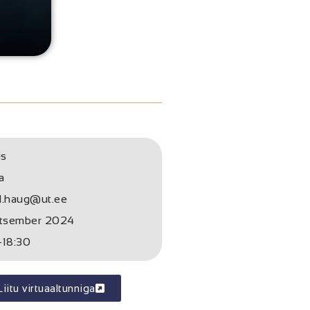
is
a
l.haug@ut.ee
etsember 2024
-18:30
Liitu virtuaaltunniga