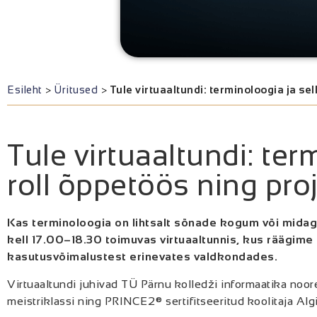
Esileht
>
Üritused
>
Tule virtuaaltundi: terminoloogia ja sel
Tule virtuaaltundi: ter
roll õppetöös ning pro
Kas terminoloogia on lihtsalt sõnade kogum või midagi
kell 17.00–18.30 toimuvas virtuaaltunnis, kus räägime
kasutusvõimalustest erinevates valdkondades.
Virtuaaltundi juhivad TÜ Pärnu kolledži informaatika noor
meistriklassi ning PRINCE2® sertifitseeritud koolitaja Alg