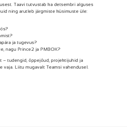
usest. Taavi tutvustab ka detsembri alguses
id ning arutleb järgmiste küsimuste üle:
öös?
amist?
apära ja tugevus?
ikke, nagu Prince2 ja PMBOK?
 – tudengid, õppejõud, projektijuhid ja
ole vaja. Liitu mugavalt Teamsi vahendusel.