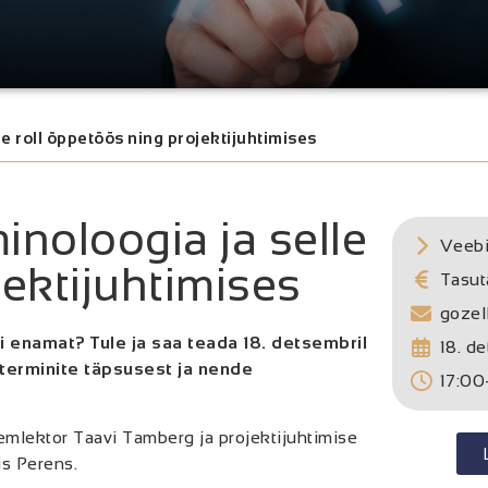
le roll õppetöös ning projektijuhtimises
minoloogia ja selle
Veeb
jektijuhtimises
Tasut
gozel
 enamat? Tule ja saa teada 18. detsembril
18. d
 terminite täpsusest ja nende
17:00
emlektor Taavi Tamberg ja projektijuhtimise
is Perens.