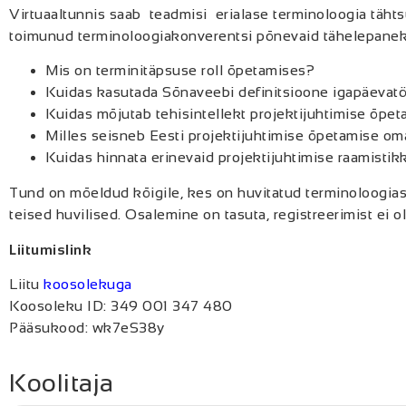
Virtuaaltunnis saab teadmisi erialase terminoloogia tähts
toimunud terminoloogiakonverentsi põnevaid tähelepaneku
Mis on terminitäpsuse roll õpetamises?
Kuidas kasutada Sõnaveebi definitsioone igapäevat
Kuidas mõjutab tehisintellekt projektijuhtimise õpet
Milles seisneb Eesti projektijuhtimise õpetamise om
Kuidas hinnata erinevaid projektijuhtimise raamist
Tund on mõeldud kõigile, kes on huvitatud terminoloogiast
teised huvilised. Osalemine on tasuta, registreerimist ei 
Liitumislink
Liitu
koosolekuga
Koosoleku ID: 349 001 347 480
Pääsukood: wk7eS38y
Koolitaja