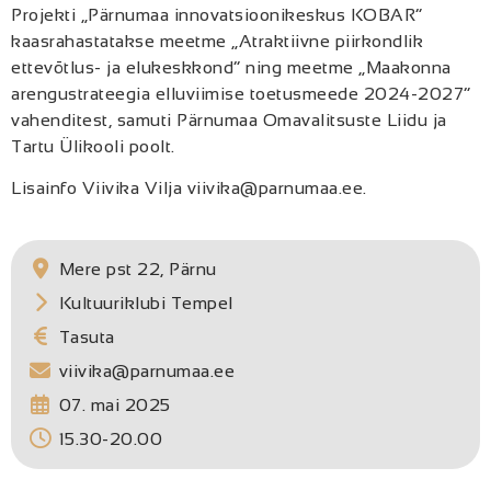
Projekti „Pärnumaa innovatsioonikeskus KOBAR”
kaasrahastatakse meetme „Atraktiivne piirkondlik
ettevõtlus- ja elukeskkond” ning meetme „Maakonna
arengustrateegia elluviimise toetusmeede 2024-2027”
vahenditest, samuti Pärnumaa Omavalitsuste Liidu ja
Tartu Ülikooli poolt.
Lisainfo Viivika Vilja viivika@parnumaa.ee.
Mere pst 22, Pärnu
Kultuuriklubi Tempel
Tasuta
viivika@parnumaa.ee
07. mai 2025
15.30-20.00