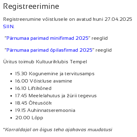
Registreerimine
Registreerumine võistlusele on avatud kuni 27.04.2025
SIIN
.
“
Pärnumaa parimad minifirmad 2025
” reeglid
“
Pärnumaa parimad õpilasfirmad 2025
” reeglid
Üritus toimub Kultuuriklubis Tempel
15.30 Kogunemine ja tervitusamps
16.00 Võistluse avamine
16.10 Liftikõned
17.45 Meelelahutus ja žürii tegevus
18.45 Õhtusöök
19.15 Auhinnatseremoonia
20.00 Lõpp
*
Korraldajal on õigus teha ajakavas muudatusi