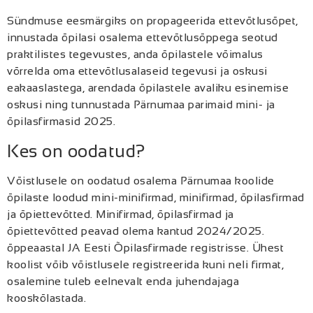
Sündmuse eesmärgiks on propageerida ettevõtlusõpet,
innustada õpilasi osalema ettevõtlusõppega seotud
praktilistes tegevustes, anda õpilastele võimalus
võrrelda oma ettevõtlusalaseid tegevusi ja oskusi
eakaaslastega, arendada õpilastele avaliku esinemise
oskusi ning tunnustada Pärnumaa parimaid mini- ja
õpilasfirmasid 2025.
Kes on oodatud?
Võistlusele on oodatud osalema Pärnumaa koolide
õpilaste loodud mini-minifirmad, minifirmad, õpilasfirmad
ja õpiettevõtted. Minifirmad, õpilasfirmad ja
õpiettevõtted peavad olema kantud 2024/2025.
õppeaastal JA Eesti Õpilasfirmade registrisse. Ühest
koolist võib võistlusele registreerida kuni neli firmat,
osalemine tuleb eelnevalt enda juhendajaga
kooskõlastada.