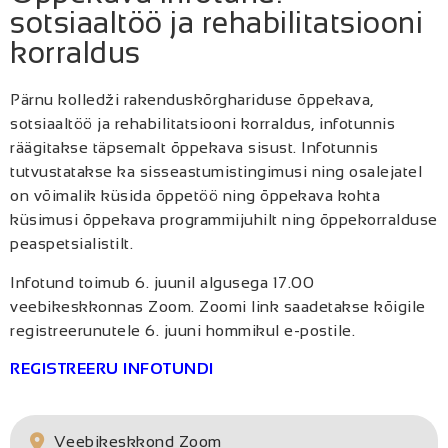
sotsiaaltöö ja rehabilitatsiooni
korraldus
Pärnu kolledži rakenduskõrghariduse õppekava,
sotsiaaltöö ja rehabilitatsiooni korraldus, infotunnis
räägitakse täpsemalt õppekava sisust. Infotunnis
tutvustatakse ka sisseastumistingimusi ning osalejatel
on võimalik küsida õppetöö ning õppekava kohta
küsimusi õppekava programmijuhilt ning õppekorralduse
peaspetsialistilt.
Infotund toimub 6. juunil algusega 17.00
veebikeskkonnas Zoom. Zoomi link saadetakse kõigile
registreerunutele 6. juuni hommikul e-postile.
REGISTREERU INFOTUNDI
Veebikeskkond Zoom