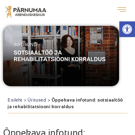
Op
Esileht
>
Üritused
>
Õppekava infotund: sotsiaaltöö
ja rehabilitatsiooni korraldus
Õppekava infotund: