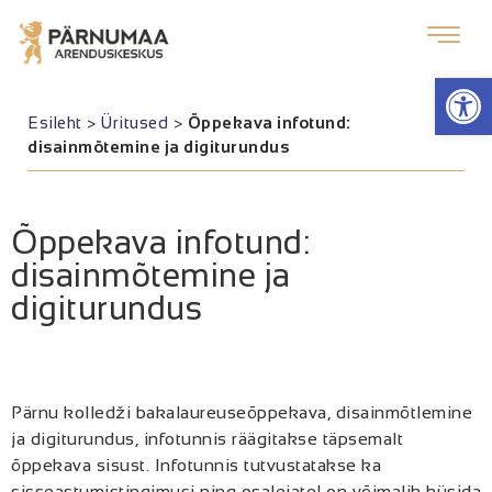
Op
Esileht
>
Üritused
>
Õppekava infotund:
disainmõtemine ja digiturundus
Õppekava infotund:
disainmõtemine ja
digiturundus
Pärnu kolledži bakalaureuseõppekava, disainmõtlemine
ja digiturundus, infotunnis räägitakse täpsemalt
õppekava sisust. Infotunnis tutvustatakse ka
sisseastumistingimusi ning osalejatel on võimalik küsida