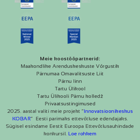
Meie koostööpartnerid:
Maakondlike Arenduskeskuste Võrgustik
Pärnumaa Omavalitsuste Liit
Pärnu linn
Tartu Ülikool
Tartu Ülikooli Pärnu kolledž
Privaatsustingimused
2025. aastal valiti meie projekt “
Innovatsioonikeskus
KOBAR
” Eesti parimaks ettevõtluse edendajaks.
Sügisel esindame Eestit Euroopa Ettevõtlusauhindade
konkursil.
Loe rohkem