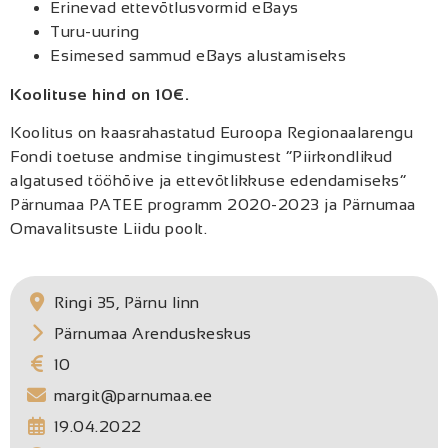
Erinevad ettevõtlusvormid eBays
Turu-uuring
Esimesed sammud eBays alustamiseks
Koolituse hind on 10€.
Koolitus on kaasrahastatud Euroopa Regionaalarengu
Fondi toetuse andmise tingimustest “Piirkondlikud
algatused tööhõive ja ettevõtlikkuse edendamiseks”
Pärnumaa PATEE programm 2020-2023 ja Pärnumaa
Omavalitsuste Liidu poolt.
Ringi 35, Pärnu linn
Pärnumaa Arenduskeskus
10
margit@parnumaa.ee
19.04.2022