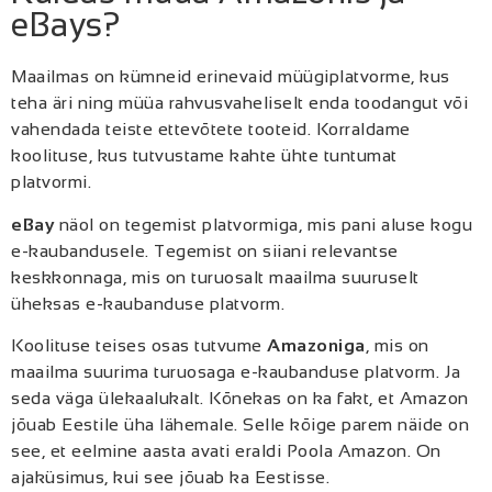
eBays?
Maailmas on kümneid erinevaid müügiplatvorme, kus
teha äri ning müüa rahvusvaheliselt enda toodangut või
vahendada teiste ettevõtete tooteid. Korraldame
koolituse, kus tutvustame kahte ühte tuntumat
platvormi.
eBay
näol on tegemist platvormiga, mis pani aluse kogu
e-kaubandusele. Tegemist on siiani relevantse
keskkonnaga, mis on turuosalt maailma suuruselt
üheksas e-kaubanduse platvorm.
Koolituse teises osas tutvume
Amazoniga
, mis on
maailma suurima turuosaga e-kaubanduse platvorm. Ja
seda väga ülekaalukalt. Kõnekas on ka fakt, et Amazon
jõuab Eestile üha lähemale. Selle kõige parem näide on
see, et eelmine aasta avati eraldi Poola Amazon. On
ajaküsimus, kui see jõuab ka Eestisse.