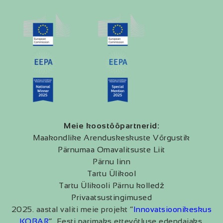
Meie koostööpartnerid:
Maakondlike Arenduskeskuste Võrgustik
Pärnumaa Omavalitsuste Liit
Pärnu linn
Tartu Ülikool
Tartu Ülikooli Pärnu kolledž
Privaatsustingimused
2025. aastal valiti meie projekt “
Innovatsioonikeskus
KOBAR
” Eesti parimaks ettevõtluse edendajaks.