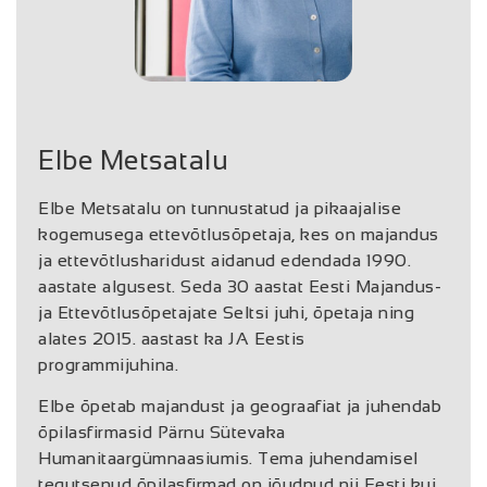
Elbe Metsatalu
Elbe Metsatalu on tunnustatud ja pikaajalise
kogemusega ettevõtlusõpetaja, kes on majandus
ja ettevõtlusharidust aidanud edendada 1990.
aastate algusest. Seda 30 aastat Eesti Majandus-
ja Ettevõtlusõpetajate Seltsi juhi, õpetaja ning
alates 2015. aastast ka JA Eestis
programmijuhina.
Elbe õpetab majandust ja geograafiat ja juhendab
õpilasfirmasid Pärnu Sütevaka
Humanitaargümnaasiumis. Tema juhendamisel
tegutsenud õpilasfirmad on jõudnud nii Eesti kui