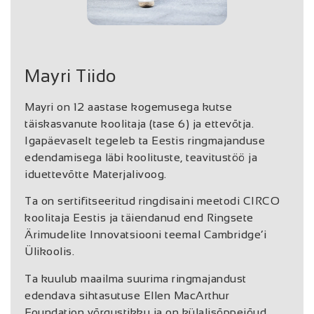
Mayri Tiido
Mayri on 12 aastase kogemusega kutse
täiskasvanute koolitaja (tase 6) ja ettevõtja.
Igapäevaselt tegeleb ta Eestis ringmajanduse
edendamisega läbi koolituste, teavitustöö ja
iduettevõtte Materjalivoog.
Ta on sertifitseeritud ringdisaini meetodi CIRCO
koolitaja Eestis ja täiendanud end Ringsete
Ärimudelite Innovatsiooni teemal Cambridge’i
Ülikoolis.
Ta kuulub maailma suurima ringmajandust
edendava sihtasutuse Ellen MacArthur
Foundation võrgustikku ja on külalisõppejõud