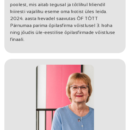
poolest, mis aitab tegusal ja tõtlikul kliendil
kiiresti vajaliku eseme oma kotist üles leida.
2024. aasta kevadel saavutas ÕF TÕTT
Pärnumaa parima õpilasfirma võistlusel 3. koha
ning jõudis üle-eestilise õpilasfirmade võistluse
finaali.