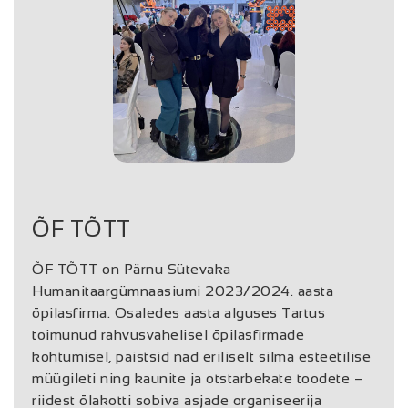
ÕF TÕTT
ÕF TÕTT on Pärnu Sütevaka
Humanitaargümnaasiumi 2023/2024. aasta
õpilasfirma. Osaledes aasta alguses Tartus
toimunud rahvusvahelisel õpilasfirmade
kohtumisel, paistsid nad eriliselt silma esteetilise
müügileti ning kaunite ja otstarbekate toodete –
riidest õlakotti sobiva asjade organiseerija