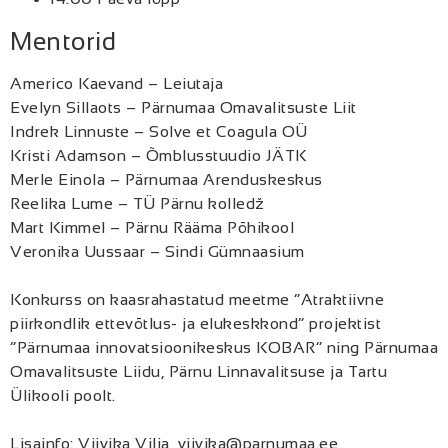
Mentorid
Americo Kaevand – Leiutaja
Evelyn Sillaots – Pärnumaa Omavalitsuste Liit
Indrek Linnuste – Solve et Coagula OÜ
Kristi Adamson – Õmblusstuudio JÄTK
Merle Einola – Pärnumaa Arenduskeskus
Reelika Lume – TÜ Pärnu kolledž
Mart Kimmel – Pärnu Rääma Põhikool
Veronika Uussaar – Sindi Gümnaasium
Konkurss on kaasrahastatud meetme “Atraktiivne
piirkondlik ettevõtlus- ja elukeskkond” projektist
“Pärnumaa innovatsioonikeskus KOBAR” ning Pärnumaa
Omavalitsuste Liidu, Pärnu Linnavalitsuse ja Tartu
Ülikooli poolt.
Lisainfo:
Viivika
Vilja,
viivika
@parnumaa.ee