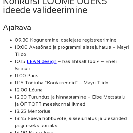
Konkursi LOOME UUEKS
ideede valideerimine
Ajakava
09.30 Kogunemine, osalejate registreerimine
10:00 Avasõnad ja programmi sissejuhatus – Mayri
Tiido
10.15
LEAN design
– kas lihtsalt tool? – Eneli
Siimon
11:00 Paus
11:15 Töötuba “Konkurendid” – Mayri Tiido.
12:00 Lõuna
12:30 Turundus ja hinnastamine – Elbe Metsatalu
ja ÕF TÕTT meeskonnaliikmed
13.25 Mentorlus
13:45 Päeva kokkuvõte, sissejuhatus ja ülesanded
järgmiseks korraks.
14:00 Päeva lõpp