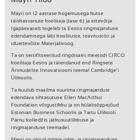
Mayri on 12 aastase kogemusega kutse
täiskasvanute koolitaja (tase 6) ja ettevõtja.
Igapäevaselt tegeleb ta Eestis ringmajanduse
edendamisega läbi koolituste, teavitustöö ja
iduettevõtte Materjalivoog.
Ta on sertifitseeritud ringdisaini meetodi CIRCO
koolitaja Eestis ja täiendanud end Ringsete
Ärimudelite Innovatsiooni teemal Cambridge’i
Ülikoolis.
Ta kuulub maailma suurima ringmajandust
edendava sihtasutuse Ellen MacArthur
Foundation võrgustikku ja on külalisõppejõud
Estonian Business Schoolis ja Tartu Ülikooli
Pärnu kolledžis jätkusuutlikkuse ja
ringmajanduse teemadel.
Mayri on olnud mitme rohe- ja ringmajanduse