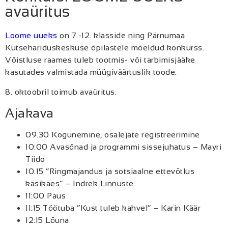
avaüritus
Loome uueks
on 7.-12. klasside ning Pärnumaa
Kutsehariduskeskuse õpilastele mõeldud konkurss.
Võistluse raames tuleb tootmis- või tarbimisjääke
kasutades valmistada müügiväärtuslik toode.
8. oktoobril toimub avaüritus.
Ajakava
09.30 Kogunemine, osalejate registreerimine
10:00 Avasõnad ja programmi sissejuhatus – Mayri
Tiido
10.15 “Ringmajandus ja sotsiaalne ettevõtlus
käsikäes” – Indrek Linnuste
11:00 Paus
11:15 Töötuba “Kust tuleb kahvel” – Karin Käär
12:15 Lõuna