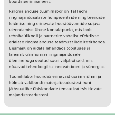
koordineerimise eest.
Ringmajanduse tuumiklabor on TalTechi
ringmajandusalaste kompetentside ning teenuste
leidmise ning erinevate koostöövormide sujuva
rakendamise ühtne kontaktpunkt, mis loob
tehnikaülikooli ja partnerite vahelist efektiivse
erialase ringmajanduse teadmussiirde keskkonda.
Eesmärk on aidata lahendada tööstuses ja
laiemalt ühiskonnas ringmajandusele
üleminekuga seotud suuri väljakutseid, mis
nõuavad tehnoloogilist innovatsiooni ja sünergiat.
Tuumiklabor koondab erinevaid uurimisrühmi ja
hõlmab valdkondi materjaliteadustest kuni
jätksuutlike ühiskondade temaatikat käsitlevate
majandusteadusteni.