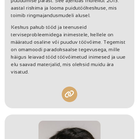
puudumise pärast. See ajendas Indrekut 2013.
aastal riskima ja looma puidutöökeskuse, mis
toimib ringmajandusmudeli alusel.
Keskus pakub tööd ja teenuseid
terviseprobleemidega inimestele, kellele on
määratud osaline või puuduv töövõime. Tegemist
on omamoodi paradoksaalse tegevusega, mille
käigus leiavad tööd töövõimetud inimesed ja uue
elu saavad materjalid, mis oleksid muidu ära
visatud.