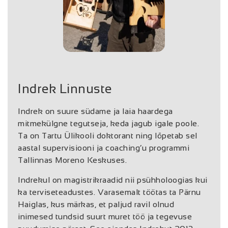
Indrek Linnuste
Indrek on suure südame ja laia haardega
mitmekülgne tegutseja, keda jagub igale poole.
Ta on Tartu Ülikooli doktorant ning lõpetab sel
aastal supervisiooni ja coaching’u programmi
Tallinnas Moreno Keskuses.
Indrekul on magistrikraadid nii psühholoogias kui
ka terviseteadustes. Varasemalt töötas ta Pärnu
Haiglas, kus märkas, et paljud ravil olnud
inimesed tundsid suurt muret töö ja tegevuse