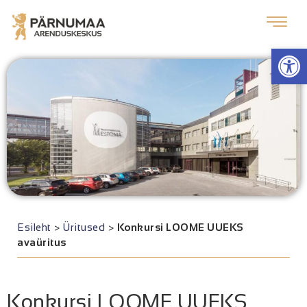
Op
Esileht
>
Üritused
>
Konkursi LOOME UUEKS
avaüritus
Konkursi LOOME UUEKS