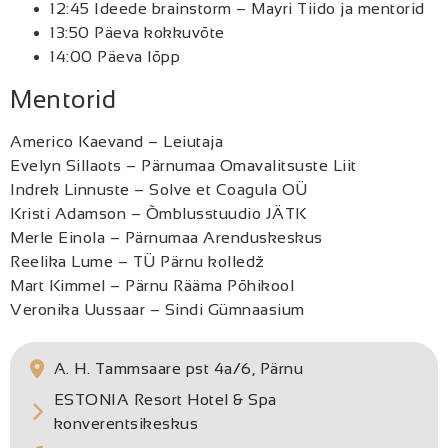
12:45 Ideede brainstorm – Mayri Tiido ja mentorid
13:50 Päeva kokkuvõte
14:00 Päeva lõpp
Mentorid
Americo Kaevand – Leiutaja
Evelyn Sillaots – Pärnumaa Omavalitsuste Liit
Indrek Linnuste – Solve et Coagula OÜ
Kristi Adamson – Õmblusstuudio JÄTK
Merle Einola – Pärnumaa Arenduskeskus
Reelika Lume – TÜ Pärnu kolledž
Mart Kimmel – Pärnu Rääma Põhikool
Veronika Uussaar – Sindi Gümnaasium
A. H. Tammsaare pst 4a/6, Pärnu
ESTONIA Resort Hotel & Spa
konverentsikeskus