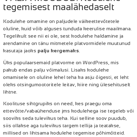
tegemisest maalähedaselt
Kodulehe omamine on paljudele väikeettevõtetele
oluline, kuid võib alguses tunduda keerulise maailmana.
Tegelikult see nii ei ole, sest kodulehe haldamine ja
arendamine on tänu mitmetele platvormidele muutunud
kasutaja jaoks
palju kergemaks
.
Üks populaarsemaid platvorme on WordPress, mis
pakub endas palju võimalusi. Lisaks kodulehe
omamisele on oluline lehel teha ka asju õigesti, et leht
oleks otsingumootoritele leitav, kiire ning ülesehituselt
lihtne.
Koolituse sihtgrupiks on need, kes praegu oma
ettevõtte/vabaühenduse jms kodulehega ise tegeleb või
sooviks seda tulevikus teha. Kui selline soov puudub,
siis ollakse aga tulevikus targem tellija ja teatakse,
millised on lihtsama kodulehe tegemise põhimõtteid.