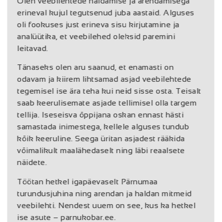
Olen veebilehtede haldamise ja arendamisega
erineval kujul tegutsenud juba aastaid. Alguses
oli fookuses just erineva sisu kirjutamine ja
analüütika, et veebilehed oleksid paremini
leitavad.
Tänaseks olen aru saanud, et enamasti on
odavam ja kiirem lihtsamad asjad veebilehtede
tegemisel ise ära teha kui neid sisse osta. Teisalt
saab keerulisemate asjade tellimisel olla targem
tellija. Iseseisva õppijana oskan ennast hästi
samastada inimestega, kellele alguses tundub
kõik keeruline. Seega üritan asjadest rääkida
võimalikult maalähedaselt ning läbi reaalsete
näidete.
Töötan hetkel igapäevaselt Pärnumaa
turundusjuhina ning arendan ja haldan mitmeid
veebilehti. Nendest uuem on see, kus ka hetkel
ise asute – parnukobar.ee.