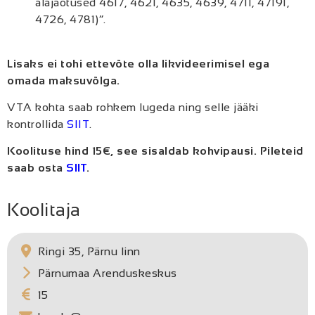
alajaotused 4617, 4621, 4635, 4639, 4711, 47191,
4726, 4781)”.
Lisaks ei tohi ettevõte olla likvideerimisel ega
omada maksuvõlga.
VTA kohta saab rohkem lugeda ning selle jääki
kontrollida
SIIT
.
Koolituse hind 15€, see sisaldab kohvipausi. Pileteid
saab osta
SIIT
.
Koolitaja
Ringi 35, Pärnu linn
Pärnumaa Arenduskeskus
15