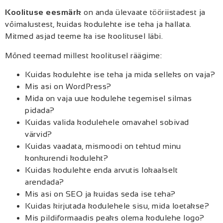
Koolituse eesmärk
on anda ülevaate tööriistadest ja
võimalustest, kuidas kodulehte ise teha ja hallata.
Mitmed asjad teeme ka ise koolitusel läbi.
Mõned teemad millest koolitusel räägime:
Kuidas kodulehte ise teha ja mida selleks on vaja?
Mis asi on WordPress?
Mida on vaja uue kodulehe tegemisel silmas
pidada?
Kuidas valida kodulehele omavahel sobivad
värvid?
Kuidas vaadata, mismoodi on tehtud minu
konkurendi koduleht?
Kuidas kodulehte enda arvutis lokaalselt
arendada?
Mis asi on SEO ja kuidas seda ise teha?
Kuidas kirjutada kodulehele sisu, mida loetakse?
Mis pildiformaadis peaks olema kodulehe logo?