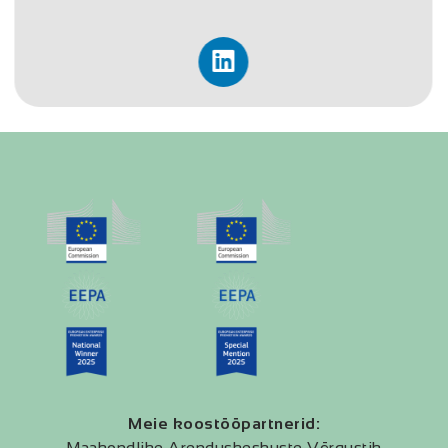
Meie koostööpartnerid:
Maakondlike Arenduskeskuste Võrgustik