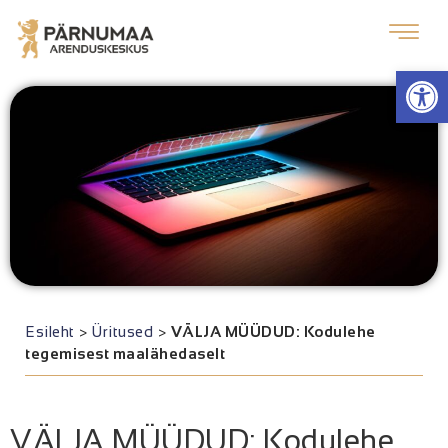
Op
Esileht
>
Üritused
>
VÄLJA MÜÜDUD: Kodulehe
tegemisest maalähedaselt
VÄLJA MÜÜDUD: Kodulehe