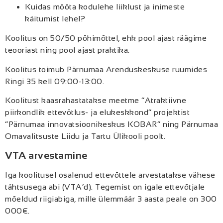
Kuidas mõõta kodulehe liiklust ja inimeste
käitumist lehel?
Koolitus on 50/50 põhimõttel, ehk pool ajast räägime
teooriast ning pool ajast praktika.
Koolitus toimub Pärnumaa Arenduskeskuse ruumides
Ringi 35 kell 09:00-13:00.
Koolitust kaasrahastatakse meetme “Atraktiivne
piirkondlik ettevõtlus- ja elukeskkond” projektist
“Pärnumaa innovatsioonikeskus KOBAR” ning Pärnumaa
Omavalitsuste Liidu ja Tartu Ülikooli poolt.
VTA arvestamine
Iga koolitusel osalenud ettevõttele arvestatakse vähese
tähtsusega abi (VTA’d). Tegemist on igale ettevõtjale
mõeldud riigiabiga, mille ülemmäär 3 aasta peale on 300
000€.