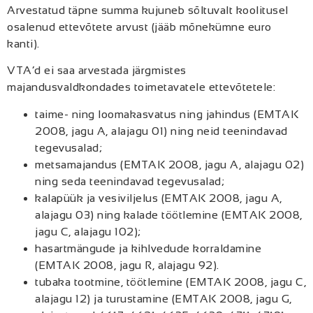
Arvestatud täpne summa kujuneb sõltuvalt koolitusel
osalenud ettevõtete arvust (jääb mõnekümne euro
kanti).
VTA’d ei saa arvestada järgmistes
majandusvaldkondades toimetavatele ettevõtetele:
taime- ning loomakasvatus ning jahindus (EMTAK
2008, jagu A, alajagu 01) ning neid teenindavad
tegevusalad;
metsamajandus (EMTAK 2008, jagu A, alajagu 02)
ning seda teenindavad tegevusalad;
kalapüük ja vesiviljelus (EMTAK 2008, jagu A,
alajagu 03) ning kalade töötlemine (EMTAK 2008,
jagu C, alajagu 102);
hasartmängude ja kihlvedude korraldamine
(EMTAK 2008, jagu R, alajagu 92).
tubaka tootmine, töötlemine (EMTAK 2008, jagu C,
alajagu 12) ja turustamine (EMTAK 2008, jagu G,