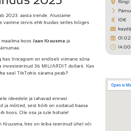
Ringi 
Pärnu
tab 2023. aasta trende. Alustame
10€
s vaimne tervis ehk kuidas selles kõiges
kayd
01.02
a maailma koos
Jaan Kruusma
ja
14:00
 Pärnumaa.
g kas Instagram on endiselt viimane sõna
a investeerinud 36 MILJARDIT dollarit. Kas
kka seal TikTokis särama peab?
ele ideedele ja tahavad ennast
d ja mõtted, sest kõik on oodatud kaasa
ik koos. Ole osa ja tule kohale!
n Kruusma, kes on leiba teeninud ühel või