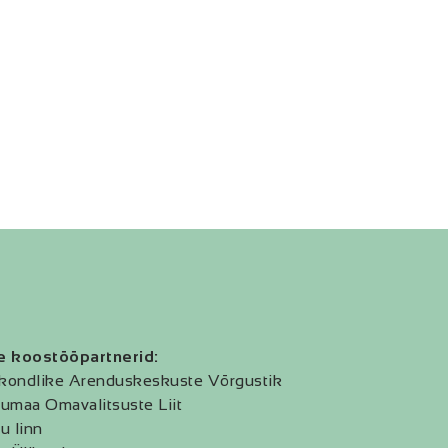
e koostööpartnerid:
kondlike Arenduskeskuste Võrgustik
umaa Omavalitsuste Liit
u linn