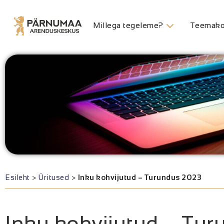
Millega tegeleme?
Teemako
Esileht
>
Üritused
>
Inku kohvijutud – Turundus 2023
Inku kohvijutud – Tu