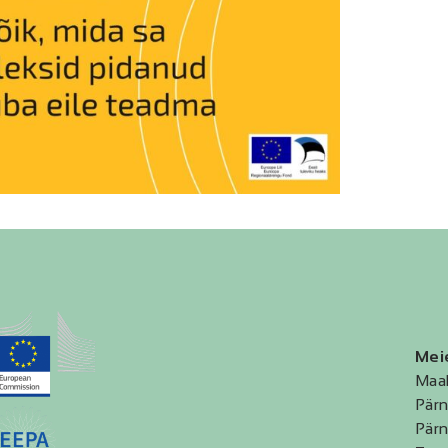
Mei
Maa
Pärn
Pärn