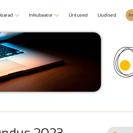
barad
Inkubaator
Üritused
Uudised
In
rundus 2023