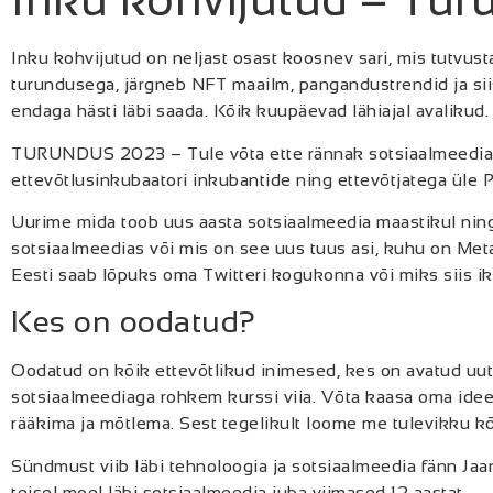
Inku kohvijutud on neljast osast koosnev sari, mis tutvus
turundusega, järgneb NFT maailm, pangandustrendid ja sii
endaga hästi läbi saada. Kõik kuupäevad lähiajal avalikud.
TURUNDUS 2023 – Tule võta ette rännak sotsiaalmeedi
ettevõtlusinkubaatori inkubantide ning ettevõtjatega üle
Uurime mida toob uus aasta sotsiaalmeedia maastikul nin
sotsiaalmeedias või mis on see uus tuus asi, kuhu on Met
Eesti saab lõpuks oma Twitteri kogukonna või miks siis i
Kes on oodatud?
Oodatud on kõik ettevõtlikud inimesed, kes on avatud uut
sotsiaalmeediaga rohkem kurssi viia. Võta kaasa oma idee
rääkima ja mõtlema. Sest tegelikult loome me tulevikku kõ
Sündmust viib läbi tehnoloogia ja sotsiaalmeedia fänn Jaa
teisel moel läbi sotsiaalmeedia juba viimased 12 aastat.