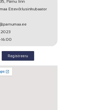
35, Pärnu linn
maa Ettevõtlusinkubaator
i@parnumaa.ee
.2023
-16:00
Registreeru