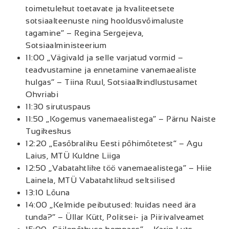
toimetulekut toetavate ja kvaliteetsete
sotsiaalteenuste ning hooldusvõimaluste
tagamine“ – Regina Sergejeva,
Sotsiaalministeerium
11:00 „Vägivald ja selle varjatud vormid –
teadvustamine ja ennetamine vanemaealiste
hulgas“ – Tiina Ruul, Sotsiaalkindlustusamet
Ohvriabi
11:30 sirutuspaus
11:50 „Kogemus vanemaealistega“ – Pärnu Naiste
Tugikeskus
12:20 „Easõbraliku Eesti põhimõtetest“ – Agu
Laius, MTÜ Kuldne Liiga
12:50 „Vabatahtlike töö vanemaealistega“ – Hiie
Lainela, MTÜ Vabatahtlikud seltsilised
13:10 Lõuna
14:00 „Kelmide peibutused: kuidas need ära
tunda?“ – Üllar Kütt, Politsei- ja Piirivalveamet