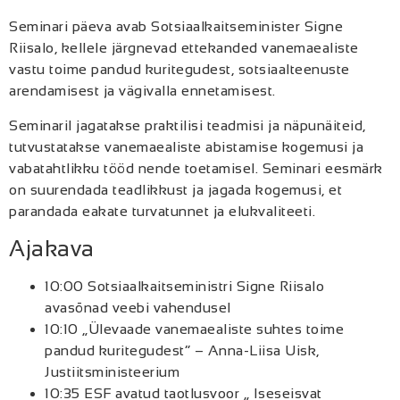
Seminari päeva avab Sotsiaalkaitseminister Signe
Riisalo, kellele järgnevad ettekanded vanemaealiste
vastu toime pandud kuritegudest, sotsiaalteenuste
arendamisest ja vägivalla ennetamisest.
Seminaril jagatakse praktilisi teadmisi ja näpunäiteid,
tutvustatakse vanemaealiste abistamise kogemusi ja
vabatahtlikku tööd nende toetamisel. Seminari eesmärk
on suurendada teadlikkust ja jagada kogemusi, et
parandada eakate turvatunnet ja elukvaliteeti.
Ajakava
10:00 Sotsiaalkaitseministri Signe Riisalo
avasõnad veebi vahendusel
10:10 „Ülevaade vanemaealiste suhtes toime
pandud kuritegudest“ – Anna-Liisa Uisk,
Justiitsministeerium
10:35 ESF avatud taotlusvoor „ Iseseisvat