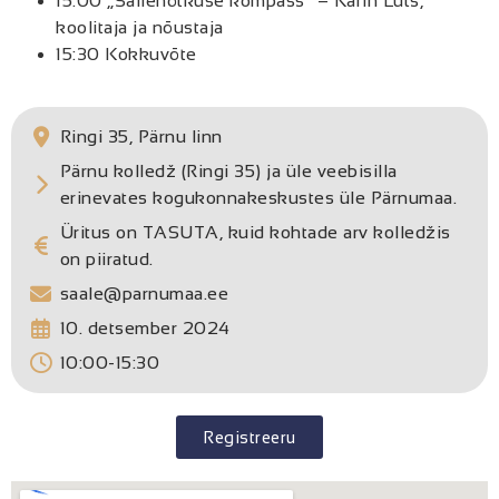
15:00 „Säilenõtkuse kompass“ – Karin Luts,
koolitaja ja nõustaja
15:30 Kokkuvõte
Ringi 35, Pärnu linn
Pärnu kolledž (Ringi 35) ja üle veebisilla
erinevates kogukonnakeskustes üle Pärnumaa.
Üritus on TASUTA, kuid kohtade arv kolledžis
on piiratud.
saale@parnumaa.ee
10. detsember 2024
10:00-15:30
Registreeru