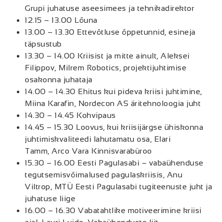
Grupi juhatuse aseesimees ja tehnikadirektor
12.15 – 13.00 Lõuna
13.00 – 13.30 Ettevõtluse õppetunnid, esineja
täpsustub
13.30 – 14.00 Kriisist ja mitte ainult, Aleksei
Filippov, Milrem Robotics, projektijuhtimise
osakonna juhataja
14.00 – 14.30 Ehitus kui pideva kriisi juhtimine,
Miina Karafin, Nordecon AS äritehnoloogia juht
14.30 – 14.45 Kohvipaus
14.45 – 15.30 Loovus, kui kriisijärgse ühiskonna
juhtimiskvaliteedi lahutamatu osa, Elari
Tamm, Arco Vara Kinnisvarabüroo
15.30 – 16.00 Eesti Pagulasabi – vabaühenduse
tegutsemisvõimalused pagulaskriisis, Anu
Viltrop, MTÜ Eesti Pagulasabi tugiteenuste juht ja
juhatuse liige
16.00 – 16.30 Vabatahtlike motiveerimine kriisi