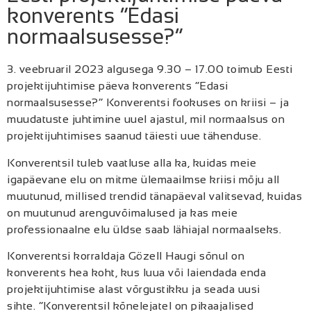
konverents “Edasi
normaalsusesse?”
3. veebruaril 2023 algusega 9.30 – 17.00 toimub Eesti
projektijuhtimise päeva konverents “Edasi
normaalsusesse?” Konverentsi fookuses on kriisi – ja
muudatuste juhtimine uuel ajastul, mil normaalsus on
projektijuhtimises saanud täiesti uue tähenduse.
Konverentsil tuleb vaatluse alla ka, kuidas meie
igapäevane elu on mitme ülemaailmse kriisi mõju all
muutunud, millised trendid tänapäeval valitsevad, kuidas
on muutunud arenguvõimalused ja kas meie
professionaalne elu üldse saab lähiajal normaalseks.
Konverentsi korraldaja Gözell Haugi sõnul on
konverents hea koht, kus luua või laiendada enda
projektijuhtimise alast võrgustikku ja seada uusi
sihte. “Konverentsil kõnelejatel on pikaajalised