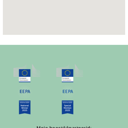
Meie koostööpartnerid: