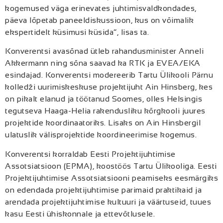
kogemused väga erinevates juhtimisvaldkondades,
päeva lõpetab paneeldiskussioon, kus on võimalik
ekspertidelt küsimusi küsida”, lisas ta.
Konverentsi avasõnad ütleb rahandusminister Anneli
Akkermann ning sõna saavad ka RTK ja EVEA/EKA
esindajad. Konverentsi modereerib Tartu Ülikooli Pärnu
kolledži uurimiskeskuse projektijuht Ain Hinsberg, kes
on pikalt elanud ja töötanud Soomes, olles Helsingis
tegutseva Haaga-Helia rakendusliku kõrgkooli juures
projektide koordinaatoriks. Lisaks on Ain Hinsbergil
ulatuslik välisprojektide koordineerimise kogemus.
Konverentsi korraldab Eesti Projektijuhtimise
Assotsiatsioon (EPMA), koostöös Tartu Ülikooliga. Eesti
Projektijuhtimise Assotsiatsiooni peamiseks eesmärgiks
on edendada projektijuhtimise parimaid praktikaid ja
arendada projektijuhtimise kultuuri ja väärtuseid, tuues
kasu Eesti ühiskonnale ja ettevõtlusele.