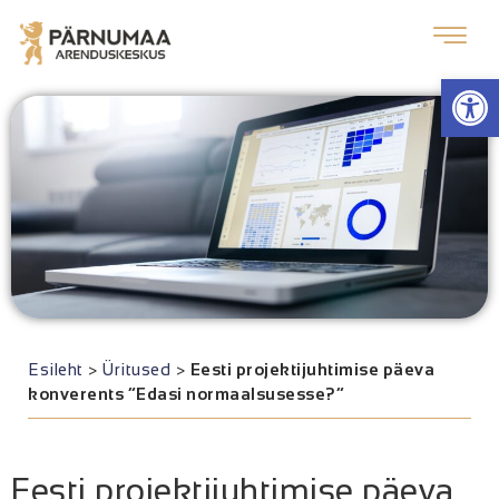
Op
Esileht
>
Üritused
>
Eesti projektijuhtimise päeva
konverents “Edasi normaalsusesse?”
Eesti projektijuhtimise päeva