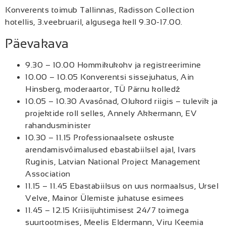
Konverents toimub Tallinnas, Radisson Collection
hotellis, 3.veebruaril, algusega kell 9.30-17.00.
Päevakava
9.30 – 10.00 Hommikukohv ja registreerimine
10.00 – 10.05 Konverentsi sissejuhatus, Ain
Hinsberg, moderaartor, TÜ Pärnu kolledž
10.05 – 10.30 Avasõnad, Olukord riigis – tulevik ja
projektide roll selles, Annely Akkermann, EV
rahandusminister
10.30 – 11.15 Professionaalsete oskuste
arendamisvõimalused ebastabiilsel ajal, Ivars
Ruginis, Latvian National Project Management
Association
11.15 – 11.45 Ebastabiilsus on uus normaalsus, Ursel
Velve, Mainor Ülemiste juhatuse esimees
11.45 – 12.15 Kriisijuhtimisest 24/7 toimega
suurtootmises, Meelis Eldermann, Viru Keemia