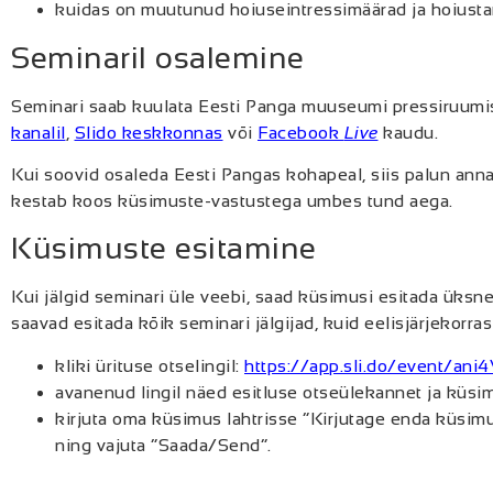
kuidas on muutunud hoiuseintressimäärad ja hoiust
Seminaril osalemine
Seminari saab kuulata Eesti Panga muuseumi pressiruumis 
kanalil
,
Slido keskkonnas
või
Facebook
Live
kaudu.
Kui soovid osaleda Eesti Pangas kohapeal, siis palun anna
kestab koos küsimuste-vastustega umbes tund aega.
Küsimuste esitamine
Kui jälgid seminari üle veebi, saad küsimusi esitada üksn
saavad esitada kõik seminari jälgijad, kuid eelisjärjekorr
kliki ürituse otselingil:
https://app.sli.do/event/an
avanenud lingil näed esitluse otseülekannet ja küs
kirjuta oma küsimus lahtrisse “Kirjutage enda küsimu
ning vajuta “Saada/Send”.