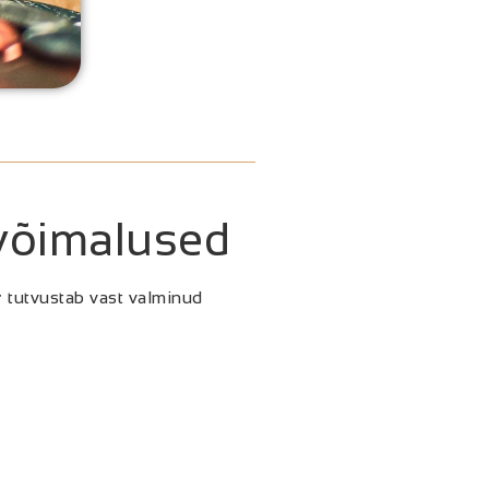
svõimalused
r
tutvustab vast valminud