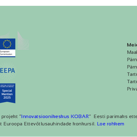
Mei
Maa
Pärn
Pärn
Tart
Tart
Priv
 projekt “
Innovatsioonikeskus KOBAR
” Eesti parimaks ett
t Euroopa Ettevõtlusauhindade konkursil.
Loe rohkem