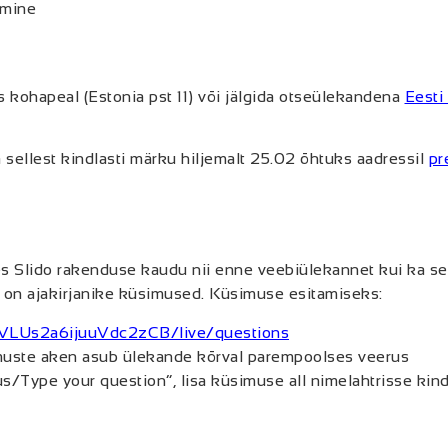
amine
kohapeal (Estonia pst 11) või jälgida otseülekandena
Eesti
 sellest kindlasti märku hiljemalt 25.02 õhtuks aadressil
pr
es Slido rakenduse kaudu nii enne veebiülekannet kui ka se
as on ajakirjanike küsimused. Küsimuse esitamiseks:
i4VLUs2a6ijuuVdc2zCB/live/questions
imuste aken asub ülekande kõrval parempoolses veerus
s/Type your question”, lisa küsimuse all nimelahtrisse kind