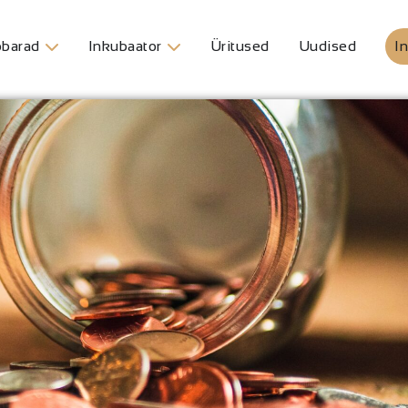
barad
Inkubaator
Üritused
Uudised
In