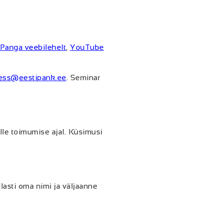
 Panga veebilehelt
,
YouTube
ess@eestipank.ee
. Seminar
lle toimumise ajal. Küsimusi
lasti oma nimi ja väljaanne