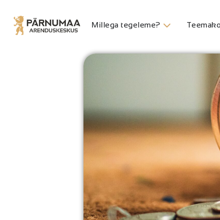
Millega tegeleme?
Teemako