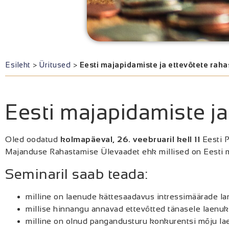
Esileht
>
Üritused
>
Eesti majapidamiste ja ettevõtete ra
Eesti majapidamiste j
Oled oodatud
kolmapäeval, 26. veebruaril kell 11
Eesti 
Majanduse Rahastamise Ülevaadet ehk millised on Eesti m
Seminaril saab teada:
milline on laenude kättesaadavus intressimäärade l
millise hinnangu annavad ettevõtted tänasele laenuk
milline on olnud pangandusturu konkurentsi mõju la