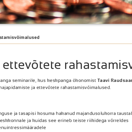
hastamisvõimalused
a ettevõtete rahastami
Panga seminarile, kus keskpanga ökonomist
Taavi Raudsaa
ajapidamiste ja ettevõtete rahastamisvõimalused.
anguse ja tasapisi kosuma hakanud majandusolukorra taustal
eskkonnale ja kuidas see erineb teiste riikidega võrreldes
enuintressimääradele