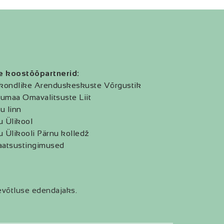
e koostööpartnerid:
kondlike Arenduskeskuste Võrgustik
umaa Omavalitsuste Liit
u linn
u Ülikool
u Ülikooli Pärnu kolledž
aatsustingimused
evõtluse edendajaks.