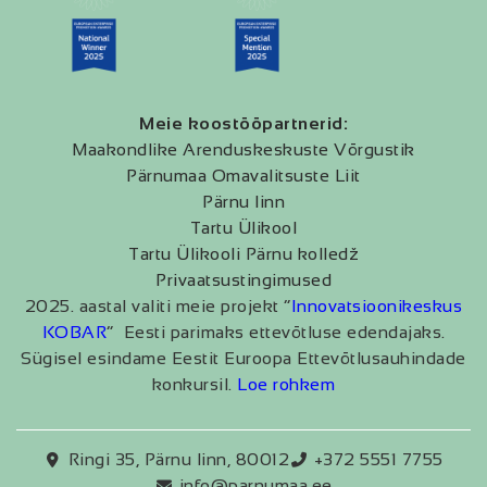
Meie koostööpartnerid:
Maakondlike Arenduskeskuste Võrgustik
Pärnumaa Omavalitsuste Liit
Pärnu linn
Tartu Ülikool
Tartu Ülikooli Pärnu kolledž
Privaatsustingimused
2025. aastal valiti meie projekt “
Innovatsioonikeskus
KOBAR
” Eesti parimaks ettevõtluse edendajaks.
Sügisel esindame Eestit Euroopa Ettevõtlusauhindade
konkursil.
Loe rohkem
Ringi 35, Pärnu linn, 80012
+372 5551 7755
info@parnumaa.ee