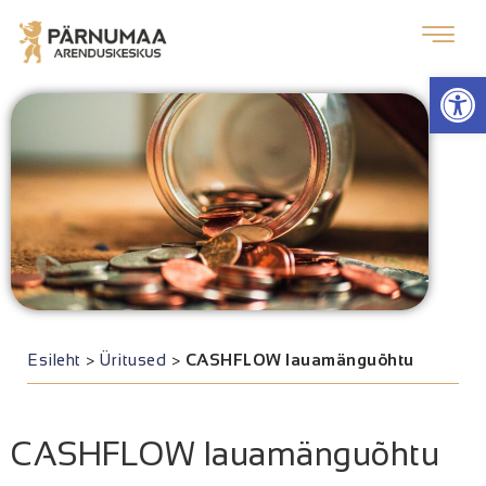
Op
Esileht
>
Üritused
>
CASHFLOW lauamänguõhtu
CASHFLOW lauamänguõhtu