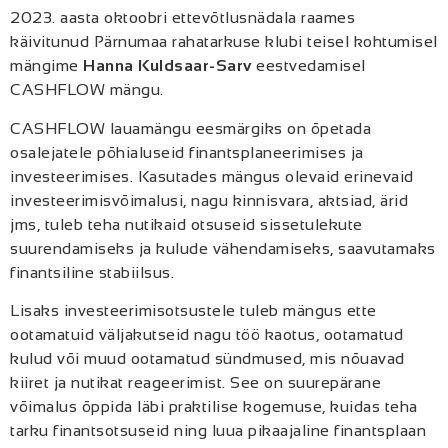
2023. aasta oktoobri ettevõtlusnädala raames
käivitunud Pärnumaa rahatarkuse klubi teisel kohtumisel
mängime
Hanna Kuldsaar-Sarv
eestvedamisel
CASHFLOW mängu.
CASHFLOW lauamängu eesmärgiks on õpetada
osalejatele põhialuseid finantsplaneerimises ja
investeerimises. Kasutades mängus olevaid erinevaid
investeerimisvõimalusi, nagu kinnisvara, aktsiad, ärid
jms, tuleb teha nutikaid otsuseid sissetulekute
suurendamiseks ja kulude vähendamiseks, saavutamaks
finantsiline stabiilsus.
Lisaks investeerimisotsustele tuleb mängus ette
ootamatuid väljakutseid nagu töö kaotus, ootamatud
kulud või muud ootamatud sündmused, mis nõuavad
kiiret ja nutikat reageerimist. See on suurepärane
võimalus õppida läbi praktilise kogemuse, kuidas teha
tarku finantsotsuseid ning luua pikaajaline finantsplaan