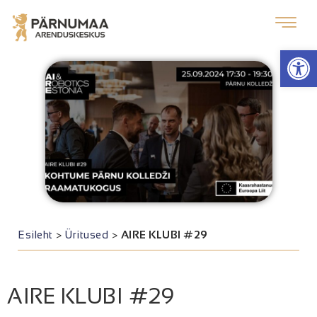
Op
Esileht
>
Üritused
>
AIRE KLUBI #29
AIRE KLUBI #29