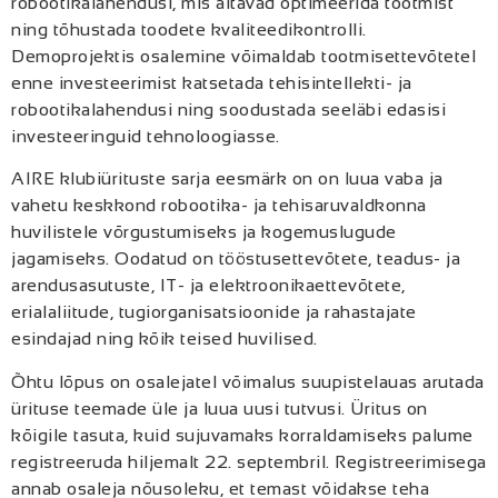
robootikalahendusi, mis aitavad optimeerida tootmist
ning tõhustada toodete kvaliteedikontrolli.
Demoprojektis osalemine võimaldab tootmisettevõtetel
enne investeerimist katsetada tehisintellekti- ja
robootikalahendusi ning soodustada seeläbi edasisi
investeeringuid tehnoloogiasse.
AIRE klubiürituste sarja eesmärk on on luua vaba ja
vahetu keskkond robootika- ja tehisaruvaldkonna
huvilistele võrgustumiseks ja kogemuslugude
jagamiseks. Oodatud on tööstusettevõtete, teadus- ja
arendusasutuste, IT- ja elektroonikaettevõtete,
erialaliitude, tugiorganisatsioonide ja rahastajate
esindajad ning kõik teised huvilised.
Õhtu lõpus on osalejatel võimalus suupistelauas arutada
ürituse teemade üle ja luua uusi tutvusi. Üritus on
kõigile tasuta, kuid sujuvamaks korraldamiseks palume
registreeruda hiljemalt 22. septembril. Registreerimisega
annab osaleja nõusoleku, et temast võidakse teha