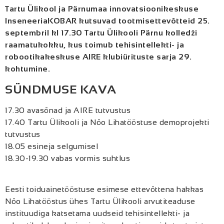
Tartu Ülikool ja Pärnumaa innovatsioonikeskuse
InseneeriaKOBAR kutsuvad tootmisettevõtteid 25.
septembril kl 17.30 Tartu Ülikooli Pärnu kolledži
raamatukokku, kus toimub tehisintellekti- ja
robootikakeskuse AIRE klubiürituste sarja 29.
kohtumine.
SÜNDMUSE KAVA
17.30 avasõnad ja AIRE tutvustus
17.40 Tartu Ülikooli ja Nõo Lihatööstuse demoprojekti
tutvustus
18.05 esineja selgumisel
18.30-19.30 vabas vormis suhtlus
Eesti toiduainetööstuse esimese ettevõttena hakkas
Nõo Lihatööstus ühes Tartu Ülikooli arvutiteaduse
instituudiga katsetama uudseid tehisintellekti- ja