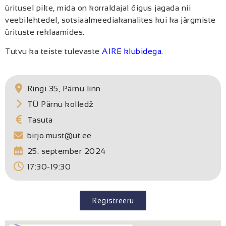
üritusel pilte, mida on korraldajal õigus jagada nii
veebilehtedel, sotsiaalmeediakanalites kui ka järgmiste
ürituste reklaamides.
Tutvu ka teiste tulevaste
AIRE klubidega.
Ringi 35, Pärnu linn
TÜ Pärnu kolledž
Tasuta
birjo.must@ut.ee
25. september 2024
17:30-19:30
Registreeru