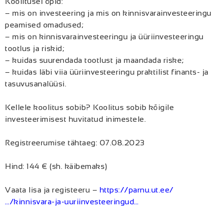
K
oolitusel õpid:
– mis on investeering ja mis on kinnisvarainvesteeringu
peamised omadused;
– mis on kinnisvarainvesteeringu ja üüriinvesteeringu
tootlus ja riskid;
– kuidas suurendada tootlust ja maandada riske;
– kuidas läbi viia üüriinvesteeringu praktilist finants- ja
tasuvusanalüüsi.
Kellele koolitus sobib? Koolitus sobib kõigile
investeerimisest huvitatud inimestele.
Registreerumise tähtaeg: 07.08.2023
Hind: 144 € (sh. käibemaks)
Vaata lisa ja registeeru –
https://parnu.ut.ee/
…/kinnisvara-ja-uuriinvesteeringud…