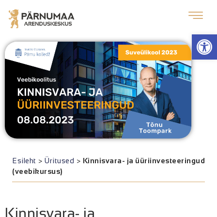
Op
Esileht
>
Üritused
>
Kinnisvara- ja üüriinvesteeringud
(veebikursus)
Kinnisvara- ja