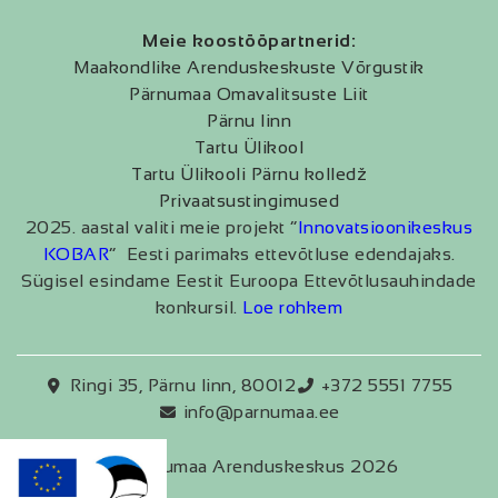
Meie koostööpartnerid:
Maakondlike Arenduskeskuste Võrgustik
Pärnumaa Omavalitsuste Liit
Pärnu linn
Tartu Ülikool
Tartu Ülikooli Pärnu kolledž
Privaatsustingimused
2025. aastal valiti meie projekt “
Innovatsioonikeskus
KOBAR
” Eesti parimaks ettevõtluse edendajaks.
Sügisel esindame Eestit Euroopa Ettevõtlusauhindade
konkursil.
Loe rohkem
Ringi 35, Pärnu linn, 80012
+372 5551 7755
info@parnumaa.ee
Pärnumaa Arenduskeskus 2026