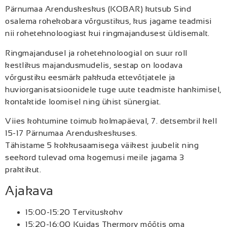
Pärnumaa Arenduskeskus (KOBAR) kutsub Sind
osalema rohekobara võrgustikus, kus jagame teadmisi
nii rohetehnoloogiast kui ringmajandusest üldisemalt.
Ringmajandusel ja rohetehnoloogial on suur roll
kestlikus majandusmudelis, sestap on loodava
võrgustiku eesmärk pakkuda ettevõtjatele ja
huviorganisatsioonidele tuge uute teadmiste hankimisel,
kontaktide loomisel ning ühist sünergiat.
Viies kohtumine toimub kolmapäeval, 7. detsembril kell
15-17 Pärnumaa Arenduskeskuses.
Tähistame 5 kokkusaamisega väikest juubelit ning
seekord tulevad oma kogemusi meile jagama 3
praktikut.
Ajakava
15:00-15:20 Tervituskohv
15:20-16:00 Kuidas Thermory mõõtis oma