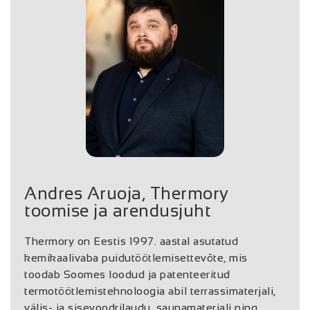
Andres Aruoja, Thermory
toomise ja arendusjuht
Thermory on Eestis 1997. aastal asutatud
kemikaalivaba puidutöötlemisettevõte, mis
toodab Soomes loodud ja patenteeritud
termotöötlemistehnoloogia abil terrassimaterjali,
välis- ja sisevoodrilaudu, saunamaterjali ning