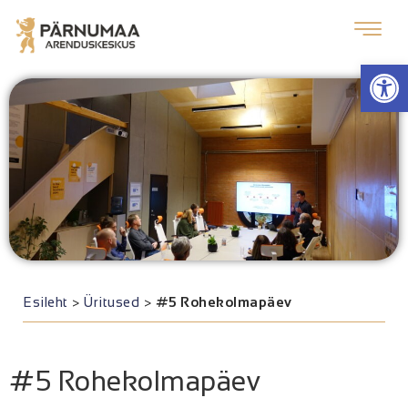
Op
Esileht
>
Üritused
>
#5 Rohekolmapäev
#5 Rohekolmapäev