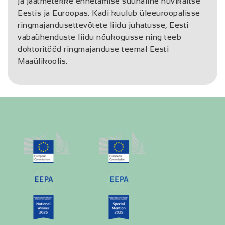
ja jäätmetekke ennetamise suunaline huvikaitse
Eestis ja Euroopas. Kadi kuulub üleeuroopalisse
ringmajandusettevõtete liidu juhatusse, Eesti
vabaühenduste liidu nõukogusse ning teeb
doktoritööd ringmajanduse teemal Eesti
Maaülikoolis.