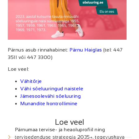
Pärnus asub rinnakabinet:
Pärnu Haiglas
(tel: 447
3511 või 447 3300)
Loe veel:
Vähitõrje
Vähi sõeluuringud naistele
Jämesoolevähi sõeluuring
Munandite kontrollimine
Loe veel
Pärnumaa tervise- ja heaoluprofiil ning
tervisedenduse strateegia 2035+, tegevuskava