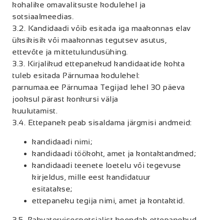
kohalike omavalitsuste kodulehel ja
sotsiaalmeedias.
3.2. Kandidaadi võib esitada iga maakonnas elav
üksikisik või maakonnas tegutsev asutus,
ettevõte ja mittetulundusühing.
3.3. Kirjalikud ettepanekud kandidaatide kohta
tuleb esitada Pärnumaa kodulehel:
parnumaa.ee Pärnumaa Tegijad lehel 30 päeva
jooksul pärast konkursi välja
kuulutamist.
3.4. Ettepanek peab sisaldama järgmisi andmeid:
kandidaadi nimi;
kandidaadi töökoht, amet ja kontaktandmed;
kandidaadi teenete loetelu või tegevuse
kirjeldus, mille eest kandidatuur
esitatakse;
ettepaneku tegija nimi, amet ja kontaktid.
3.5. Rahvatervisespetsialist koondab ettepanekud,