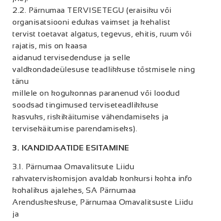
2.2. Pärnumaa TERVISETEGU (eraisiku või
organisatsiooni edukas vaimset ja kehalist
tervist toetavat algatus, tegevus, ehitis, ruum või
rajatis, mis on kaasa
aidanud tervisedenduse ja selle
valdkondadeülesuse teadlikkuse tõstmisele ning
tänu
millele on kogukonnas paranenud või loodud
soodsad tingimused terviseteadlikkuse
kasvuks, riskikäitumise vähendamiseks ja
tervisekäitumise parendamiseks).
3. KANDIDAATIDE ESITAMINE
3.1. Pärnumaa Omavalitsute Liidu
rahvaterviskomisjon avaldab konkursi kohta info
kohalikus ajalehes, SA Pärnumaa
Arenduskeskuse, Pärnumaa Omavalitsuste Liidu
ja