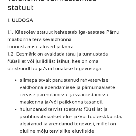
statuut
1.
ÜLDOSA
1.1. Käesolev statuut kehtestab iga-aastase Pärnu
maakonna tervisevaldkonna
tunnustamise alused ja korra.
1.2. Eesmärk on avaldada tänu ja tunnustada
füüsilist või juriidilist isikut, kes on oma
ühiskondliku ja/või tööalase tegevusega:
silmapaistvalt panustanud rahvatervise
valdkonna edendamisse ja pärnumaalaste
tervise parendamisse ja väärtustamisse
maakonna ja/või paikkonna tasandil;
kujundanud tervist toetavat füüsilist ja
psühhosotsiaalset elu- ja/või töökeskkonda;
algatanud ja arendanud tegevusi, millel on
oluline mõju tervislike eluviiside