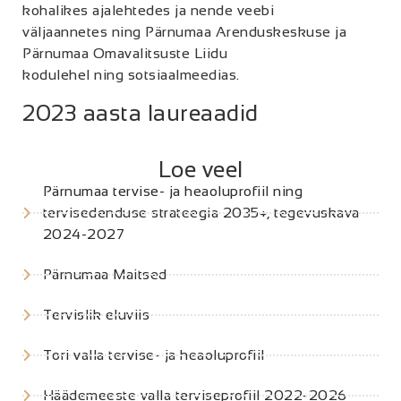
kohalikes ajalehtedes ja nende veebi
väljaannetes ning Pärnumaa Arenduskeskuse ja
Pärnumaa Omavalitsuste Liidu
kodulehel ning sotsiaalmeedias.
2023 aasta laureaadid
Loe veel
Pärnumaa tervise- ja heaoluprofiil ning
tervisedenduse strateegia 2035+, tegevuskava
2024-2027
Pärnumaa Maitsed
Tervislik eluviis
Tori valla tervise- ja heaoluprofiil
Häädemeeste valla terviseprofiil 2022-2026