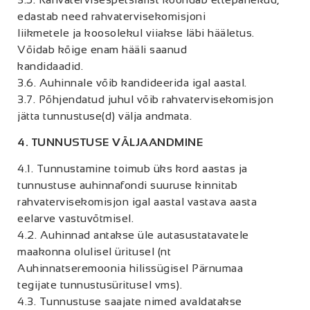
edastab need rahvatervisekomisjoni
liikmetele ja koosolekul viiakse läbi hääletus.
Võidab kõige enam hääli saanud
kandidaadid.
3.6. Auhinnale võib kandideerida igal aastal.
3.7. Põhjendatud juhul võib rahvatervisekomisjon
jätta tunnustuse(d) välja andmata.
4. TUNNUSTUSE VÄLJAANDMINE
4.1. Tunnustamine toimub üks kord aastas ja
tunnustuse auhinnafondi suuruse kinnitab
rahvatervisekomisjon igal aastal vastava aasta
eelarve vastuvõtmisel.
4.2. Auhinnad antakse üle autasustatavatele
maakonna olulisel üritusel (nt
Auhinnatseremoonia hilissügisel Pärnumaa
tegijate tunnustusüritusel vms).
4.3. Tunnustuse saajate nimed avaldatakse