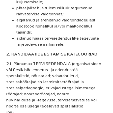
kujunemisele;
pikaajaliselt ja tulemuslikult tegutsenud
rahvatervise valdkonnas;
algatanud ja arendanud valdkondadeülest
koostööd kohalikul ja/või maakondlikul
tasandil;
aidanud kaasa tervisedenduslike tegevuste
järjepidevuse säilimisele.
2. KANDIDAATIDE ESITAMISE KATEGOORIAD
2.1. Pärnumaa TERVISEDENDAJA (organisatsioon
või üksikisik: ennetus- ja edendustöö
spetsialistid, nõustajad; vabatahtlikud,
sotsiaaltöötajad sh lastekaitsetöötajad ja
sotsiaalpedagoogid; erivajadustega inimestega
töötajad; noorsootöötajad, noorte
huvihariduse ja -tegevuse, tervisekasvatuse või
noorte osalusega tegelevad spetsialistid
jne).