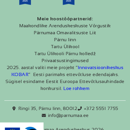
Meie koostööpartnerid:
Maakondlike Arenduskeskuste Võrgustik
Pärnumaa Omavalitsuste Liit
Pärnu linn
Tartu Ülikool
Tartu Ülikooli Pärnu kolledž
Privaatsustingimused
2025. aastal valiti meie projekt “
Innovatsioonikeskus
KOBAR
” Eesti parimaks ettevõtluse edendajaks.
Sügisel esindame Eestit Euroopa Ettevõtlusauhindade
konkursil.
Loe rohkem
Ringi 35, Pärnu linn, 80012
+372 5551 7755
info@parnumaa.ee
Pärnumaa Arenduskeskus 2026