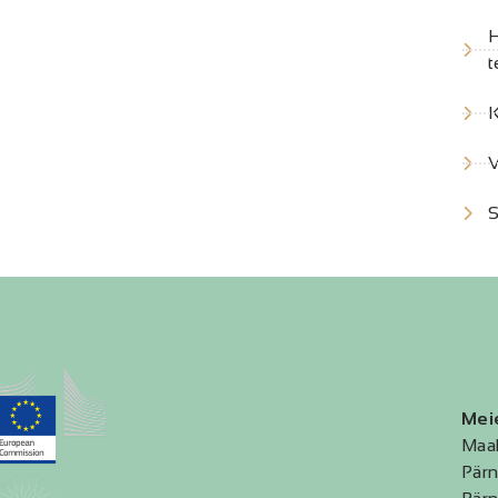
H
t
K
V
S
Mei
Maa
Pärn