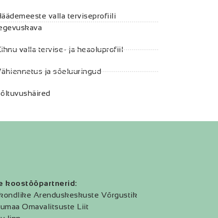
äädemeeste valla terviseprofiili
egevuskava
ihnu valla tervise- ja heaoluprofiil
ähiennetus ja sõeluuringud
õltuvushäired
e koostööpartnerid:
kondlike Arenduskeskuste Võrgustik
umaa Omavalitsuste Liit