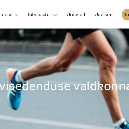
barad
Inkubaator
Üritused
Uudised
In
tervisedenduse valdko