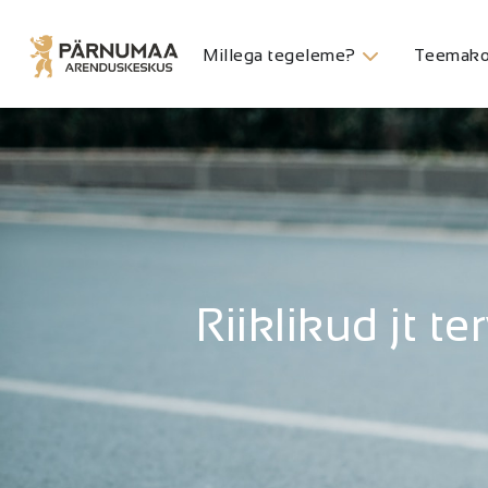
Millega tegeleme?
Teemako
Riiklikud jt 