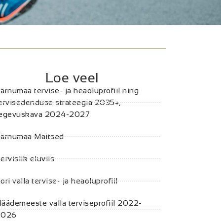
Loe veel
ärnumaa tervise- ja heaoluprofiil ning
ervisedenduse strateegia 2035+,
tegevuskava 2024-2027
ärnumaa Maitsed
ervislik eluviis
ori valla tervise- ja heaoluprofiil
äädemeeste valla terviseprofiil 2022-
2026