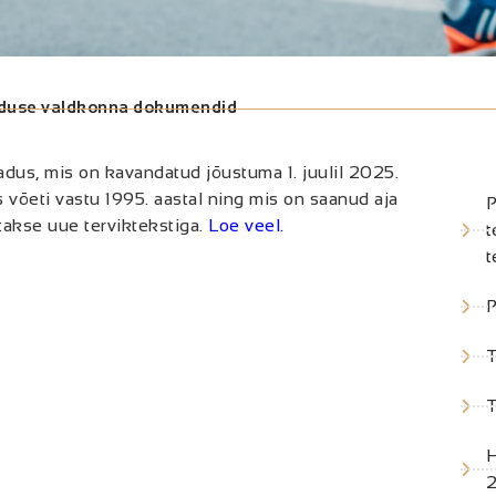
enduse valdkonna dokumendid
dus, mis on kavandatud jõustuma 1. juulil 2025.
s võeti vastu 1995. aastal ning mis on saanud aja
P
takse uue terviktekstiga.
Loe veel.
t
P
T
T
H