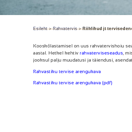
Esileht
>
Rahvatervis
>
Riiklikud jt tervised
Kooskõlastamisel on uus rahvatervishoiu sea
aastal. Hetkel kehtiv
rahvaterviseseadus
, mi
jooksul palju muudatusi ja täiendusi, asenda
Rahvastiku tervise arengukava
Rahvastiku tervise arengukava (pdf)