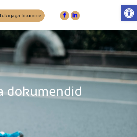
Op
fokirjaga liitumine
nna dokumendid