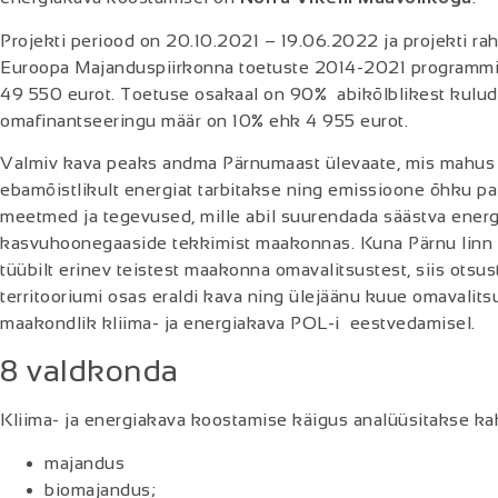
Projekti periood on 20.10.2021 – 19.06.2022 ja projekti ra
Euroopa Majanduspiirkonna toetuste 2014-2021 programmi
49 550 eurot. Toetuse osakaal on 90% abikõlblikest kulu
omafinantseeringu määr on 10% ehk 4 955 eurot.
Valmiv kava peaks andma Pärnumaast ülevaate, mis mahus 
ebamõistlikult energiat tarbitakse ning emissioone õhku pa
meetmed ja tegevused, mille abil suurendada säästva energ
kasvuhoonegaaside tekkimist maakonnas. Kuna Pärnu linn o
tüübilt erinev teistest maakonna omavalitsustest, siis otsus
territooriumi osas eraldi kava ning ülejäänu kuue omavalit
maakondlik kliima- ja energiakava POL-i eestvedamisel.
8 valdkonda
Kliima- ja energiakava koostamise käigus analüüsitakse ka
majandus
biomajandus;