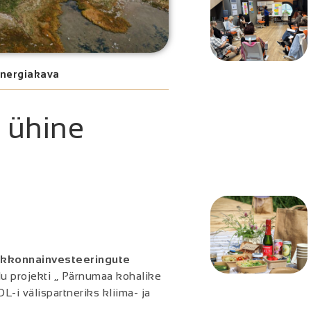
energiakava
 ühine
kkonnainvesteeringute
u projekti „ Pärnumaa kohalike
-i välispartneriks kliima- ja