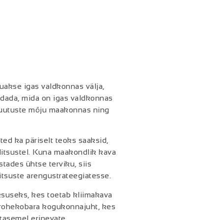
uakse igas valdkonnas välja,
ndada, mida on igas valdkonnas
amuutuste mõju maakonnas ning
tted ka päriselt teoks saaksid,
itsustel. Kuna maakondlik kava
tades ühtse terviku, siis
tsuste arengustrateegiatesse.
suseks, kes toetab kliimakava
d rohekobara kogukonnajuht, kes
 tasemel erinevate