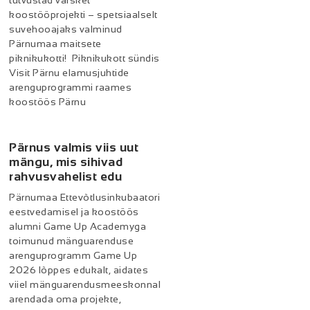
tutvustad värsket
koostööprojekti – spetsiaalselt
suvehooajaks valminud
Pärnumaa maitsete
piknikukotti! Piknikukott sündis
Visit Pärnu elamusjuhtide
arenguprogrammi raames
koostöös Pärnu
Pärnus valmis viis uut
mängu, mis sihivad
rahvusvahelist edu
Pärnumaa Ettevõtlusinkubaatori
eestvedamisel ja koostöös
alumni Game Up Academyga
toimunud mänguarenduse
arenguprogramm Game Up
2026 lõppes edukalt, aidates
viiel mänguarendusmeeskonnal
arendada oma projekte,