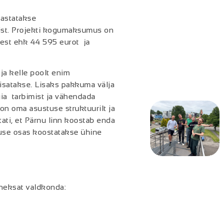
hastatakse
st. Projekti kogumaksumus on
dest ehk 44 595 eurot ja
ja kelle poolt enim
isatakse. Lisaks pakkuma välja
ia tarbimist ja vähendada
n oma asustuse struktuurilt ja
tati, et Pärnu linn koostab enda
suse osas koostatakse ühine
heksat valdkonda: