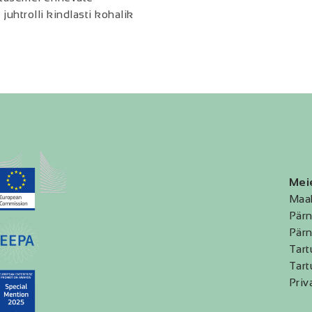
uhtrolli kindlasti kohalik
Mei
Maa
Pärn
Pärn
Tart
Tart
Priv