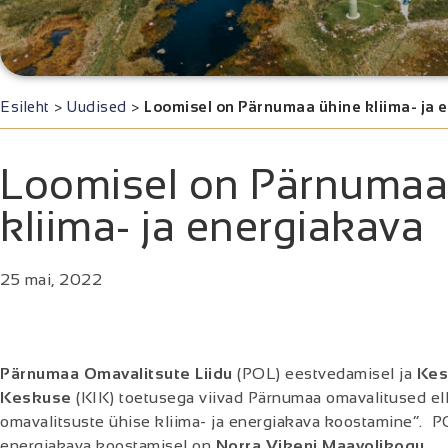
Esileht
>
Uudised
>
Loomisel on Pärnumaa ühine kliima- ja 
Loomisel on Pärnumaa
kliima- ja energiakava
25 mai, 2022
Pärnumaa Omavalitsute Liidu
(POL) eestvedamisel ja
Kes
Keskuse
(KIK) toetusega viivad Pärnumaa omavalitused ell
omavalitsuste ühise kliima- ja energiakava koostamine”. POL
energiakava koostamisel on
Norra Vikeni Maavolikogu
.