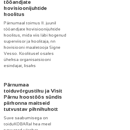
tööandjate
kovisioonijuhtide
koolitus
Pärnumaal toimus 11. juunil
tööandjate kovisioonijuhtide
koolitus, mida viis läbi kogenud
superviisor ja koolitaja, nn
kovisiooni maaletooja Signe
Vesso. Koolitusel osales
üheksa organisatsiooni
esindajat, lisaks
Pärnumaa
toiduvõrgustiku ja Visit
Pärnu koostöös sündis
piirkonna maitseid
tutvustav piknikukott
Suve saabumisega on
toiduKOBARal hea meel