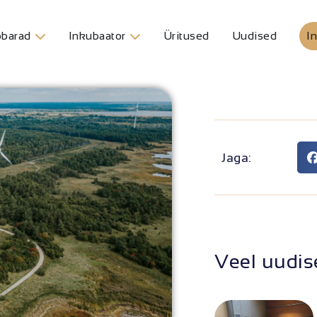
barad
Inkubaator
Üritused
Uudised
In
Jaga:
Veel uudis