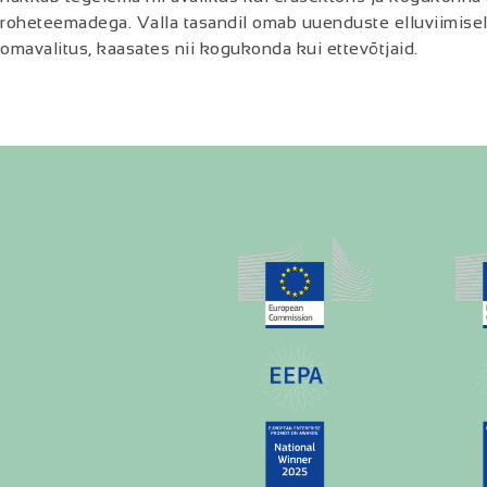
roheteemadega. Valla tasandil omab uuenduste elluviimisel j
omavalitus, kaasates nii kogukonda kui ettevõtjaid.