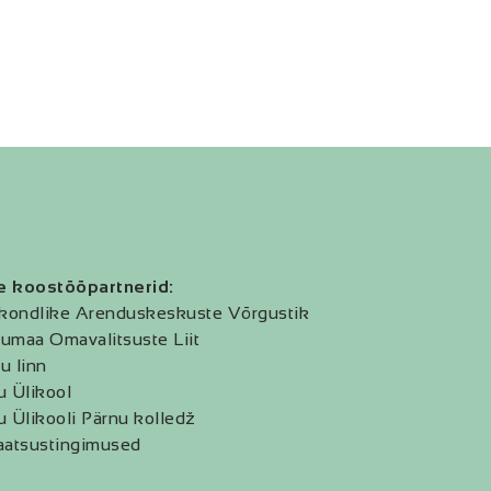
e koostööpartnerid:
kondlike Arenduskeskuste Võrgustik
umaa Omavalitsuste Liit
u linn
u Ülikool
u Ülikooli Pärnu kolledž
aatsustingimused