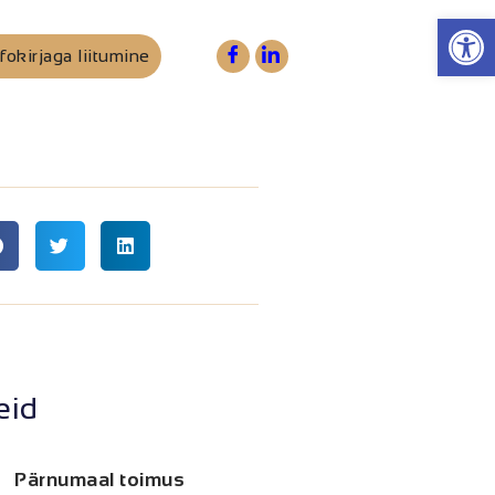
Op
fokirjaga liitumine
eid
Pärnumaal toimus