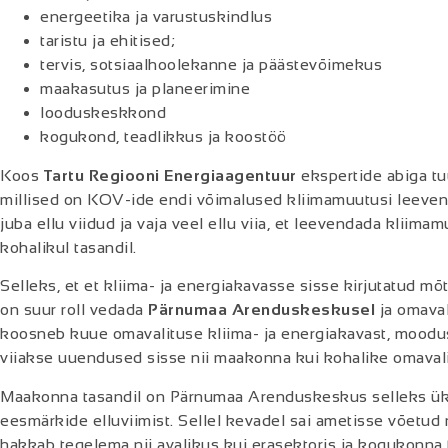
energeetika ja varustuskindlus
taristu ja ehitised;
tervis, sotsiaalhoolekanne ja päästevõimekus
maakasutus ja planeerimine
looduskeskkond
kogukond, teadlikkus ja koostöö
Koos
Tartu Regiooni Energiaagentuur
ekspertide abiga tu
millised on KOV-ide endi võimalused kliimamuutusi leeve
juba ellu viidud ja vaja veel ellu viia, et leevendada kliim
kohalikul tasandil.
Selleks, et et kliima- ja energiakavasse sisse kirjutatud mõ
on suur roll vedada
Pärnumaa Arenduskeskusel
ja omaval
koosneb kuue omavalituse kliima- ja energiakavast, moodus
viiakse uuendused sisse nii maakonna kui kohalike omavali
Maakonna tasandil on Pärnumaa Arenduskeskus selleks ük
eesmärkide elluviimist. Sellel kevadel sai ametisse võetu
hakkab tegelema nii avalikus kui erasektoris ja kogukonna